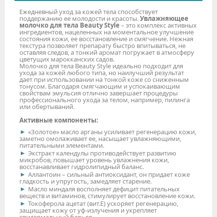
Ежедневный уход за кожей тела способствует
поддержанию ее молодости и красоты.
Увлажняющее
молочко для тела Beauty Style
– это комплекс активных
ингредиентов, нацеленных на моментальное улучшение
состояния кожи, ее восстановление и смягчение. Нежная
текстура позволяет препарату быстро впитываться, не
оставляя следов, а тонкий аромат погружает в атмосферу
цветущих марокканских садов.
Молочко для тела Beauty Style идеально подходит для
ухода за кожей любого типа, но наилучший результат
дает при использовании на тонкой коже со сниженным
тонусом. Благодаря смягчающим и успокаивающим
свойствам эмульсия отлично завершает процедуры
профессионального ухода за телом, например, пилинга
или обертываний.
Активные компоненты:
«Золотое» масло арганы усиливает регенерацию кожи,
заметно омолаживает ее, насыщает увлажняющими,
питательными элементами.
Экстракт календулы противодействует развитию
микробов, повышает уровень увлажнения кожи,
восстанавливает гидролипидный баланс.
Аллантоин – сильный антиоксидант, он придает коже
гладкость и упругость, замедляет старение.
Масло миндаля восполняет дефицит питательных
веществ и витаминов, стимулирует восстановление кожи.
Токоферола ацетат (вит.Е) ускоряет регенерацию,
защищает кожу от уф-излучения и укрепляет
эпидермальный барьер.