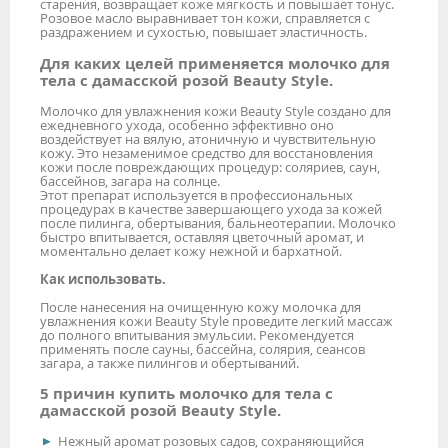
старения, возвращает коже мягкость и повышает тонус.
Розовое масло выравнивает тон кожи, справляется с
раздражением и сухостью, повышает эластичность.
Для каких целей применяется молочко для
тела с дамасской розой Beauty Style.
Молочко для увлажнения кожи Beauty Style создано для
ежедневного ухода, особенно эффективно оно
воздействует на вялую, атоничную и чувствительную
кожу. Это незаменимое средство для восстановления
кожи после повреждающих процедур: соляриев, саун,
бассейнов, загара на солнце.
Этот препарат используется в профессиональных
процедурах в качестве завершающего ухода за кожей
после пилинга, обертывания, бальнеотерапии. Молочко
быстро впитывается, оставляя цветочный аромат, и
моментально делает кожу нежной и бархатной.
Как использовать.
После нанесения на очищенную кожу молочка для
увлажнения кожи Beauty Style проведите легкий массаж
до полного впитывания эмульсии. Рекомендуется
применять после сауны, бассейна, солярия, сеансов
загара, а также пилингов и обертываний.
5 причин купить молочко для тела с
дамасской розой Beauty Style.
Нежный аромат розовых садов, сохраняющийся