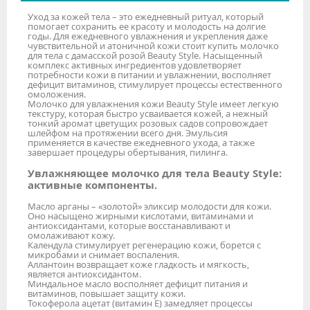
Уход за кожей тела – это ежедневный ритуал, который
помогает сохранить ее красоту и молодость на долгие
годы. Для ежедневного увлажнения и укрепления даже
чувствительной и атоничной кожи стоит купить молочко
для тела с дамасской розой Beauty Style. Насыщенный
комплекс активных ингредиентов удовлетворяет
потребности кожи в питании и увлажнении, восполняет
дефицит витаминов, стимулирует процессы естественного
омоложения.
Молочко для увлажнения кожи Beauty Style имеет легкую
текстуру, которая быстро усваивается кожей, а нежный
тонкий аромат цветущих розовых садов сопровождает
шлейфом на протяжении всего дня. Эмульсия
применяется в качестве ежедневного ухода, а также
завершает процедуры обертывания, пилинга.
Увлажняющее молочко для тела Beauty Style:
активные компоненты.
Масло арганы – «золотой» эликсир молодости для кожи.
Оно насыщено жирными кислотами, витаминами и
антиоксидантами, которые восстанавливают и
омолаживают кожу.
Календула стимулирует регенерацию кожи, борется с
микробами и снимает воспаления.
Аллантоин возвращает коже гладкость и мягкость,
является антиоксидантом.
Миндальное масло восполняет дефицит питания и
витаминов, повышает защиту кожи.
Токоферола ацетат (витамин Е) замедляет процессы