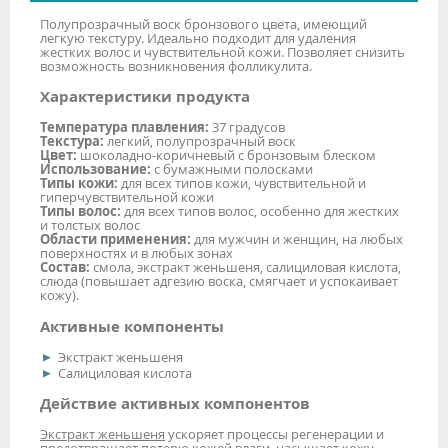
Полупрозрачный воск бронзового цвета, имеющий
легкую текстуру. Идеально подходит для удаления
жестких волос и чувствительной кожи. Позволяет снизить
возможность возникновения фолликулита.
Характеристики продукта
Температура плавления:
37 градусов
Текстура:
легкий, полупрозрачный воск
Цвет:
шоколадно-коричневый с бронзовым блеском
Использование:
с бумажными полосками
Типы кожи:
для всех типов кожи, чувствительной и
гиперчувствительной кожи
Типы волос:
для всех типов волос, особенно для жестких
и толстых волос
Области применения:
для мужчин и женщин, на любых
поверхностях и в любых зонах
Состав:
смола, экстракт женьшеня, салициловая кислота,
слюда (повышает адгезию воска, смягчает и успокаивает
кожу).
Активные компоненты
Экстракт женьшеня
Салициловая кислота
Действие активных компонентов
Экстракт женьшеня
ускоряет процессы регенерации и