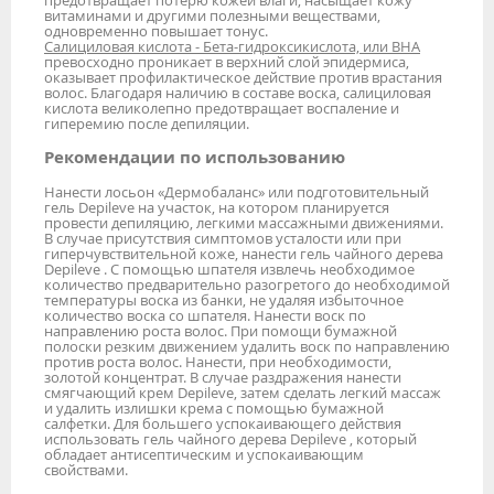
предотвращает потерю кожей влаги, насыщает кожу
витаминами и другими полезными веществами,
одновременно повышает тонус.
Салициловая кислота - Бета-гидроксикислота, или BHА
превосходно проникает в верхний слой эпидермиса,
оказывает профилактическое действие против врастания
волос. Благодаря наличию в составе воска, салициловая
кислота великолепно предотвращает воспаление и
гиперемию после депиляции.
Рекомендации по использованию
Нанести лосьон «Дермобаланс» или подготовительный
гель Depileve на участок, на котором планируется
провести депиляцию, легкими массажными движениями.
В случае присутствия симптомов усталости или при
гиперчувствительной коже, нанести гель чайного дерева
Depileve . С помощью шпателя извлечь необходимое
количество предварительно разогретого до необходимой
температуры воска из банки, не удаляя избыточное
количество воска со шпателя. Нанести воск по
направлению роста волос. При помощи бумажной
полоски резким движением удалить воск по направлению
против роста волос. Нанести, при необходимости,
золотой концентрат. В случае раздражения нанести
смягчающий крем Depileve, затем сделать легкий массаж
и удалить излишки крема с помощью бумажной
салфетки. Для большего успокаивающего действия
использовать гель чайного дерева Depileve , который
обладает антисептическим и успокаивающим
свойствами.