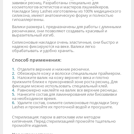
завивки ресниц. Разработаны специально для
косметологов-эстетистов и мастеров лэшмейкеров.
Накладки Sexy Lashes изготовлены из 100% медицинского
силикона, имеют анатомическую форму и полностью
гипоаллергенны.
Валики размера L предназначены для работы с длинными
ресничками, они позволяют создавать красивый и
выразительный изгиб.
Силиконовые накладки очень эластичные, они быстро и
надежно фиксируются на веке. Валики легко
обрабатывать и удобно хранить.
Способ применения:
Отделите верхние и нижние реснички.
Обезжирьте кожу и волоски специальным праймером.
Наложите валик на кожу верхнего века и плотно
прижмите ближе к прикорневой зоне роста ресниц. Для
фиксации можно использовать специальный клей.
Равномерно наклейте на валик все верхние ресницы.
Нанесите состав для ламинирования или биозавивки
на необходимое время.
Удалите состав, снимите силиконовые подкладки Sexy
Lashes и промойте их проточной водой и просушите.
Стерилизация: паром в автоклаве или методом
кипячения. Перед стерилизацией промойте тщательно
промойте изделия.