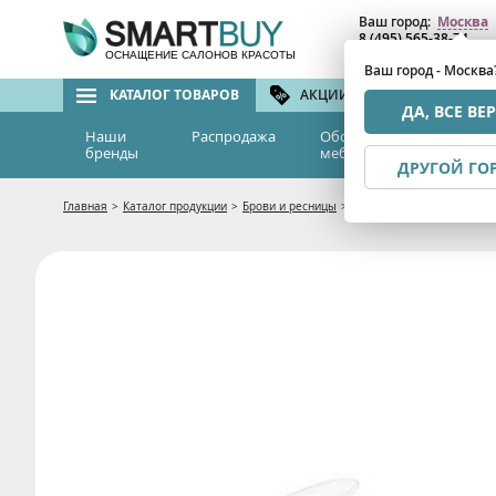
Ваш город:
Москва
8 (495) 565-38-74
8 (800) 775-82-76
(бе
ОСНАЩЕНИЕ САЛОНОВ КРАСОТЫ
Ваш город - Москва
КАТАЛОГ ТОВАРОВ
АКЦИИ И СКИДКИ
БРЕ
ДА, ВСЕ ВЕ
Наши
Распродажа
Оборудование и
Эс
бренды
мебель
м
ДРУГОЙ ГО
Главная
>
Каталог продукции
>
Брови и ресницы
>
Валики для завивки ресниц