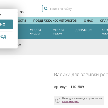
сплатный по РФ)
?
НДЫ
НОВОСТИ
ПОДДЕРЖКА КОСМЕТОЛОГОВ
О НАС
ОПЛА
РНО
тетическая
Уход за
Уход за
Депиляция
Кос
едицина
лицом
телом
мас
РОД
, 6 шт, CC Lashes
Валики для завивки рес
Артикул : 1101509
Цена для салона доступна после
авторизации