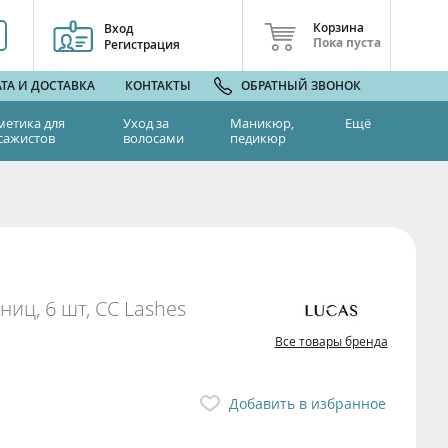
Корзина
Вход
Пока пуста
Регистрация
ТА И ДОСТАВКА
КОНТАКТЫ
ОБРАТНЫЙ ЗВОНОК
метика для
Уход за
Маникюр,
Ещё
сажистов
волосами
педикюр
ниц, 6 шт, CC Lashes
Все товары бренда
Добавить в избранное