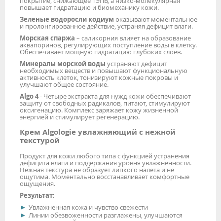
покрытие, снижающее ТЭПВ, а низко-молекулярная
повышает гидратацию и биомеханику кожи.
Зеленые водоросли кодиум
оказывают моментальное
и пролонгированное действие, устраняя дефицит влаги.
Морская спаржа
– саликорния влияет на образование
аквапоринов, регулирующих поступление воды в клетку.
Обеспечивает мощную гидратацию глубоких слоев.
Минералы морской воды
устраняют дефицит
необходимых веществ и повышают функциональную
активность клеток, тонизируют кожные покровы и
улучшают общее состояние.
Algo 4
- Четыре экстракта для нужд кожи обеспечивают
защиту от свободных радикалов, питают, стимулируют
оксигенацию. Комплекс заряжает кожу жизненной
энергией и стимулирует регенерацию.
Крем Algologie увлажняющий с нежной
текстурой
Продукт для кожи любого типа с функцией устранения
дефицита влаги и поддержания уровня увлажненности.
Нежная текстура не образует липкого налета и не
ощутима. Моментально восстанавливает комфортные
ощущения.
Результат:
Увлажненная кожа и чувство свежести
Линии обезвоженности разглажены, улучшаются