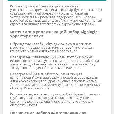
Комплект для всеобъемлющей гидратации:
увлажняющий крем для лица + эликсир-бустер с высоким
содержанием гиалуроновой кислоты. Экстракты
экстремофильных растений, водорослей и минералы
морской воды насыщают влагой, снимают оксидативный
стресс и защищают от агрессии окружающей среды.
Интенсивно увлажняющий набор Algologie:
характеристики
В брендовую коробку Algologie заключена вся сила
морских ингредиентов и гиалуроновой кислоты для
глубокого увлажнения кожи любого типа.
Препарат №1: Увлажняющий крем, который может
использоваться для сухой, нормальной и жирной кожи
лица. Крем удобно носить с собой и брать в поездки,
этому способствует объем 20 миллилитров.
Препарат №2: Эликсир бустер увлажняющий,
выполняющий функции увлажняющей сыворотки для
лица и усиливающий гидратирующее действие крема.
Легко поместится в косметичку благодаря практичному
объему 15 миллилитров.
Комплексное действие продуктов "Des Vagues" позволит
глубоко увлажнить кожу и снизить ТЭПВ, улучшить
состояние кожи в условиях оксидативного стресса и
обезвоженности.
Назначение набора «Алголоджи» для