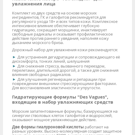
увлажнения лица
Комплект из двух средств на основе морских
ингредиентов, ГК и галофитов рекомендуется для
регулярного ухода 18+ и всех типов кожи. Комплексное
интенсивное влияние обеспечивает глубокую
гидратацию, сокращает морщинки, инактивирует
свободные радикалы и оказывает профилактическое
действие против раннего увядания, наполняя кожу
дыханием морского бриза.
Дорожный набор для увлажнения кожи рекомендуется:
Для устранения дегидратации и сопровождающего её
дискомфорта, тонких линий, шелушения
Для снижения стресса, вызванного переездом,
перелетами, длительной дорогой, а также для снижения
влияния свободных радикалов.
Для улучшения регенерации и репарации при
повреждении внешними стрессирующими факторами.
Для восстановления эластичности и упругости.
Гидратирующие формулы "Des Vagues",
входящие в набор увлажняющих средств
Морские запатентованные формулы, базирующиеся на
синергии стволовых клеток галофитов и водорослей,
оказывают мощное увлажняющее действие.
Две формы гиалуроновой кислоты
работают на
разных уровнях. Высоко-молекулярная создает защитное