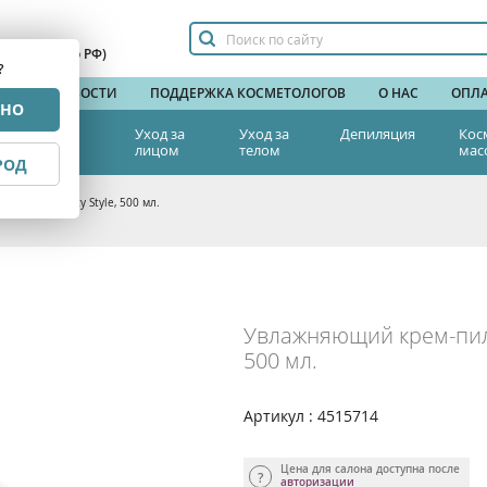
сплатный по РФ)
?
НДЫ
НОВОСТИ
ПОДДЕРЖКА КОСМЕТОЛОГОВ
О НАС
ОПЛА
РНО
тетическая
Уход за
Уход за
Депиляция
Кос
едицина
лицом
телом
мас
РОД
ва 24» Beauty Style, 500 мл.
Увлажняющий крем-пилин
500 мл.
Артикул : 4515714
Цена для салона доступна после
авторизации