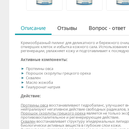
Описание
Отзывы
Вопрос - ответ
Кремообразный пилинг для деликатного и бережного очищ
отмерших клеток и избытка кожного сала. Использование 
регенерации, увлажняет кожу и подготавливает к послед
Активные компоненты:
Протеины овса
Порошок скорлупы грецкого ореха
Сквален
Масло жожоба
Гиалуронат натрия
Действие:
Протеины овса
восстанавливают гидробаланс, улучшают вне
нейтрализуют негативное действие свободных радикалов, 
Порошок скорлупы грецкого ореха
является не только э
противовоспалительное и регенерирующее действие.
Сквален
восстанавливает структуру эпидермальных липидов
биологически активных веществ в глубокие слои кожи.