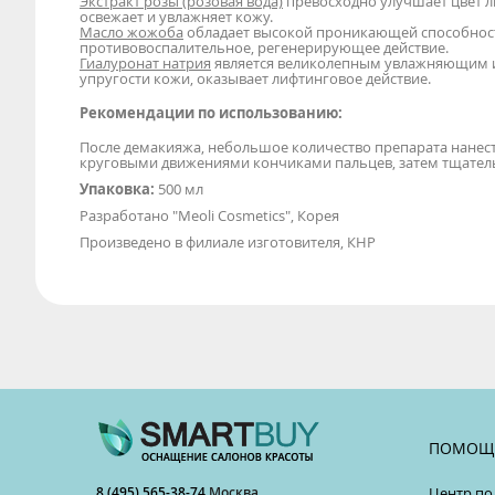
Экстракт розы (розовая вода)
превосходно улучшает цвет л
освежает и увлажняет кожу.
Масло жожоба
обладает высокой проникающей способность
противовоспалительное, регенерирующее действие.
Гиалуронат натрия
является великолепным увлажняющим 
упругости кожи, оказывает лифтинговое действие.
Рекомендации по использованию:
После демакияжа, небольшое количество препарата нанести
круговыми движениями кончиками пальцев, затем тщател
Упаковка:
500 мл
Разработано "Meoli Cosmetics", Корея
Произведено в филиале изготовителя, КНР
ПОМОЩ
8 (495) 565-38-74
Москва
Центр по