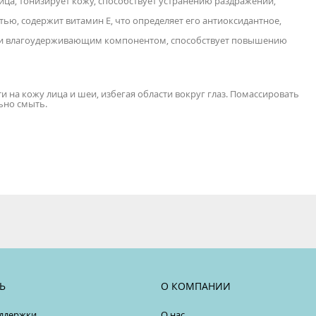
ица, тонизирует кожу, способствует устранению раздражений,
ю, содержит витамин Е, что определяет его антиоксидантное,
и влагоудерживающим компонентом, способствует повышению
 на кожу лица и шеи, избегая области вокруг глаз. Помассировать
ьно смыть.
Ь
О КОМПАНИИ
ддержки
О нас