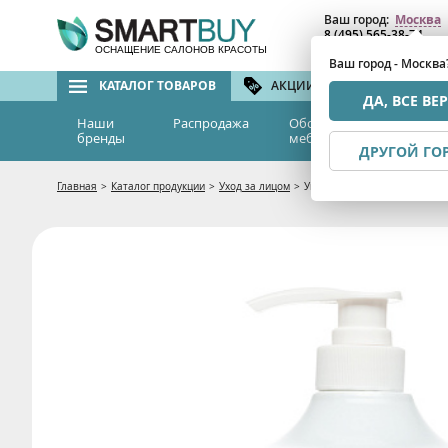
Ваш город:
Москва
8 (495) 565-38-74
8 (800) 775-82-76
(бе
ОСНАЩЕНИЕ САЛОНОВ КРАСОТЫ
Ваш город - Москва
КАТАЛОГ ТОВАРОВ
АКЦИИ И СКИДКИ
БРЕ
ДА, ВСЕ ВЕ
Наши
Распродажа
Оборудование и
Эс
бренды
мебель
м
ДРУГОЙ ГО
Главная
>
Каталог продукции
>
Уход за лицом
>
Увлажняющий крем-пилинг «Ак