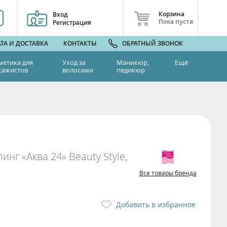
Корзина
Вход
Пока пуста
Регистрация
ТА И ДОСТАВКА
КОНТАКТЫ
ОБРАТНЫЙ ЗВОНОК
метика для
Уход за
Маникюр,
Ещё
сажистов
волосами
педикюр
г «Аква 24» Beauty Style,
Все товары бренда
Добавить в избранное