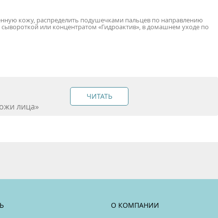
енную кожу, распределить подушечками пальцев по направлению
 сывороткой или концентратом «Гидроактив», в домашнем уходе по
ЧИТАТЬ
ожи лица»
Ь
О КОМПАНИИ