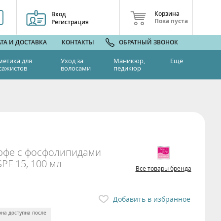
Корзина
Вход
Пока пуста
Регистрация
ТА И ДОСТАВКА
КОНТАКТЫ
ОБРАТНЫЙ ЗВОНОК
метика для
Уход за
Маникюр,
Ещё
сажистов
волосами
педикюр
рфе с фосфолипидами
SPF 15, 100 мл
Все товары бренда
Добавить в избранное
она доступна после