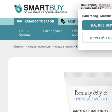
Ваш город:
Москва
8 (495) 565-38-74
8 (800) 775-82-76
(бе
ОСНАЩЕНИЕ САЛОНОВ КРАСОТЫ
Ваш город - Москва
КАТАЛОГ ТОВАРОВ
АКЦИИ И СКИДКИ
БРЕ
ДА, ВСЕ ВЕ
Наши
Распродажа
Оборудование и
Эс
бренды
мебель
м
ДРУГОЙ ГО
Главная
>
Каталог продукции
>
Уход за лицом
>
Кремы и гели
>
Увлажняющий