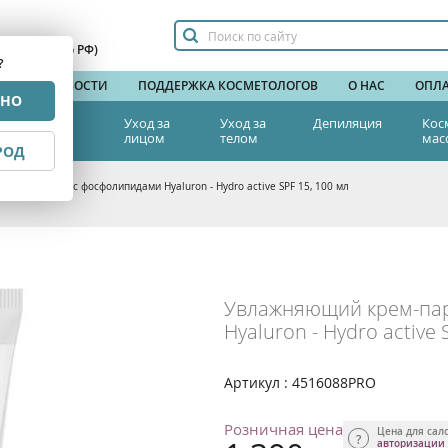
сплатный по РФ)
?
НДЫ
НОВОСТИ
ПОДДЕРЖКА КОСМЕТОЛОГОВ
О НАС
ОПЛА
РНО
тетическая
Уход за
Уход за
Депиляция
Кос
едицина
лицом
телом
мас
РОД
 крем-парфе с фосфолипидами Hyaluron - Hydro active SPF 15, 100 мл
Увлажняющий крем-па
Hyaluron - Hydro active 
Артикул : 4516088PRO
Розничная цена
Цена для сал
авторизации