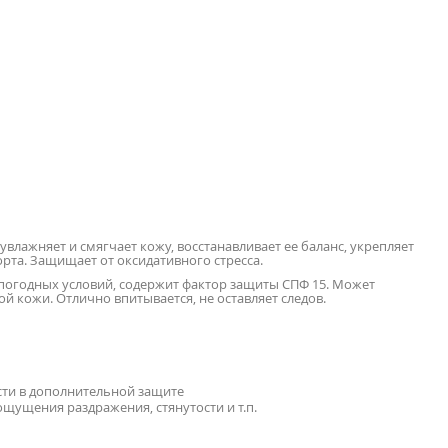
влажняет и смягчает кожу, восстанавливает ее баланс, укрепляет
та. Защищает от оксидативного стресса.
погодных условий, содержит фактор защиты СПФ 15. Может
й кожи. Отлично впитывается, не оставляет следов.
ти в дополнительной защите
щущения раздражения, стянутости и т.п.