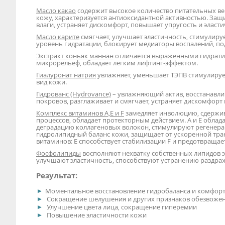
Масло какао
содержит высокое количество питательных ве
кожу, характеризуется антиоксидантной активностью. За
влаги, устраняет дискомфорт, повышает упругость и эласти
Масло карите
смягчает, улучшает эластичность, стимулиру
уровень гидратации, блокирует медиаторы воспалений, по
Экстракт коньяк маннан
отличается выраженными гидратир
микрорельеф, обладает легким лифтинг-эффектом.
Гиалуронат натрия
увлажняет, уменьшает ТЭПВ стимулируе
вид кожи.
Гидрованс (Hydrovance)
– увлажняющий актив, восстанавли
покровов, разглаживает и смягчает, устраняет дискомфорт 
Комплекс витаминов А,Е и F
замедляет инволюцию, сдержив
процессов, обладает протекторным действием. А и Е обла
деградацию коллагеновых волокон, стимулируют регенера
гидролипидный баланс кожи, защищает от ускоренной тра
витаминов: Е способствует стабилизации F и предотвращае
Фосфолипиды
восполняют нехватку собственных липидов
улучшают эластичность, способствуют устранению раздраж
Результат:
Моментальное восстановление гидробаланса и комфорт
Сокращение шелушения и других признаков обезвоже
Улучшение цвета лица, сокращение гиперемии
Повышение эластичности кожи