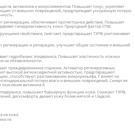
ществ, витаминов и микроэлементов. Повышает тонус, укрепляет
щищает от внешних повреждений, предупреждает ускоренную потерю
чность.
ет регенерацию, обеспечивает протекторное действие. Повышает
давляет гиперреактивность кожи. Природный фактор СПФ.
ующими свойствами, смягчает, предотвращает ТЭПВ, разглаживает
т регенерацию и репарацию, улучшает общее состояние и внешний
вает гидробаланс эпидермиса. Повышает эластичность кожных
из-за обезвоженности.
ает преждевременное старение. Активатор регенеративных
дают высокой антиоксидантной активностью, предотвращают
цию, способствуют разглаживанию микрорельефа. F влияет на
нсэпидермальной потери влаги и внешних повреждений. Синергия
т окисление витамина А.
 эпидермиса, повышают барьерную функцию кожи. Снижают ТЭПВ,
ений, дискомфорта, делают кожу более мягкой и гладкой.
а на коже
нности