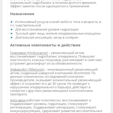
нормальный гидробаланс в течение долгого времени.
Эффект заметен после однократного применения.
Назначение
Интенсивный уход за кожей любого типа и возраста, в
т.ч. чувствительной
Для восстановления уровня гидратации
Тусклый цвет лица, мелкие эпидермальные морщины
Длительная инсоляция, загар в солярии
Активные компоненты и действие
Гидрованс (Hydrovance)
– увлажняющий актив,
восстанавливает гидробаланс эпидермиса. Повышает
эластичность кожных покровов, разглаживает и смягчает,
устраняет дискомфорт из-за обезвоженности.
Элфамойст (Elfamoist)
– инновационный увлажняющий
актив, созданный шведской компанией AkzoNobel. По
данным клинических исследований компании-
производителя, оказывает моментальный увлажняющий
эффект и сохраняет его до 30 часов. Не приводит к
нарушению эпидермального барьера, действует в
синергии с другими увлажняющими компонентами
препарата.
Алоэ вера
работает комплексно: восстанавливает и
поддерживает уровень гидратации, стимулирует
регенерацию, поддерживает репарацию, стимулирует
микроциркуляцию, сдерживает развитие воспалительных