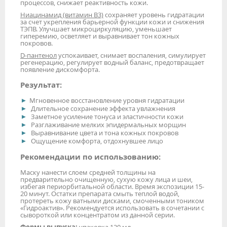
процессов, снижает реактивность кожи.
Ниацинамид (витамин В3)
сохраняет уровень гидратации
за счет укрепления барьерной функции кожи и снижения
ТЭПВ. Улучшает микроциркуляцию, уменьшает
гиперемию, осветляет и выравнивает тон кожных
покровов.
D-пантенол
успокаивает, снимает воспаления, симулирует
регенерацию, регулирует водный баланс, предотвращает
появление дискомфорта.
Результат:
Мгновенное восстановление уровня гидратации
Длительное сохранение эффекта увлажнения
Заметное усиление тонуса и эластичности кожи
Разглаживание мелких эпидермальных морщин
Выравнивание цвета и тона кожных покровов
Ощущение комфорта, отдохнувшее лицо
Рекомендации по использованию:
Маску нанести слоем средней толщины на
предварительно очищенную, сухую кожу лица и шеи,
избегая периорбитальной области. Время экспозиции 15-
20 минут. Остатки препарата смыть теплой водой,
протереть кожу ватными дисками, смоченными тоником
«Гидроактив». Рекомендуется использовать в сочетании с
сывороткой или концентратом из данной серии.
Формы выпуска:
упаковка 120 мл.