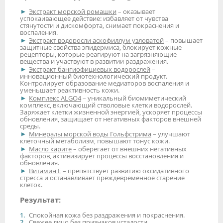
Экстракт морской ромашки
– оказывает
успокаивающее действие: избавляет от чувства
стянутости и дискомфорта, снимает покраснения и
воспаления.
Экстракт водоросли аскофиллум узловатой
– повышает
защитные свойства эпидермиса, блокирует кожные
рецепторы, которые реагируют на загрязняющие
вещества и участвуют в развитии раздражения.
Экстракт бангиофициевых водорослей
–
инновационный биотехнологический продукт.
Контролирует образование медиаторов воспаления и
уменьшает реактивность кожи.
Комплекс ALGO4
– уникальный биомиметический
комплекс, включающий стволовые клетки водорослей.
Заряжает клетки жизненной энергией, ускоряет процессы
обновления, защищает от негативных факторов внешней
среды.
Минералы морской воды Гольфстрима
– улучшают
клеточный метаболизм, повышают тонус кожи.
Масло карите
– оберегает от внешних негативных
факторов, активизирует процессы восстановления и
обновления.
Витамин Е
– препятствует развитию оксидативного
стресса и останавливает преждевременное старение
клеток.
Результат:
Спокойная кожа без раздражения и покраснения.
Свежее лицо без признаков усталости.