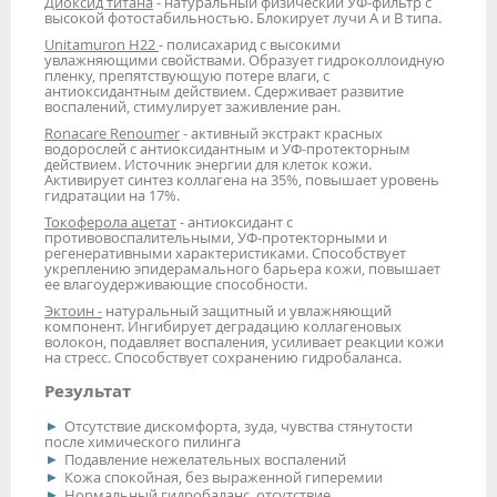
Диоксид титана
- натуральный физический УФ-фильтр с
высокой фотостабильностью. Блокирует лучи А и В типа.
Unitamuron H22
- полисахарид с высокими
увлажняющими свойствами. Образует гидроколлоидную
пленку, препятствующую потере влаги, с
антиоксидантным действием. Сдерживает развитие
воспалений, стимулирует заживление ран.
Ronacare Renoumer
- активный экстракт красных
водорослей с антиоксидантным и УФ-протекторным
действием. Источник энергии для клеток кожи.
Активирует синтез коллагена на 35%, повышает уровень
гидратации на 17%.
Токоферола ацетат
- антиоксидант с
противовоспалительными, УФ-протекторными и
регенеративными характеристиками. Способствует
укреплению эпидерамального барьера кожи, повышает
ее влагоудерживающие способности.
Эктоин -
натуральный защитный и увлажняющий
компонент. Ингибирует деградацию коллагеновых
волокон, подавляет воспаления, усиливает реакции кожи
на стресс. Способствует сохранению гидробаланса.
Результат
Отсутствие дискомфорта, зуда, чувства стянутости
после химического пилинга
Подавление нежелательных воспалений
Кожа спокойная, без выраженной гиперемии
Нормальный гидробаланс, отсутствие