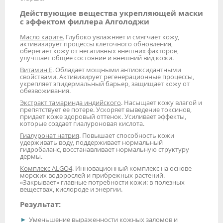
Действующие вещества укрепляющей маски
с эффектом филлера Алголоджи
Масло карите.
Глубоко увлажняет и смягчает кожу,
активизирует процессы клеточного обновления,
оберегает кожу от негативных внешних факторов,
улучшает общее состояние и внешний вид кожи.
Витамин Е
. Обладает мощными антиоксидантными
свойствами. Активизирует регенерационные процессы,
укрепляет эпидермальный барьер, защищает кожу от
обезвоживания.
Экстракт тамаринда индийского
. Насыщает кожу влагой и
препятствует ее потере. Ускоряет выведение токсинов,
придает коже здоровый оттенок. Усиливает эффекты,
которые создает гиалуроновая кислота.
Гиалуронат натрия
. Повышает способность кожи
удерживать воду, поддерживает нормальный
гидробаланс, восстанавливает нормальную структуру
дермы.
Комплекс
ALGO
4
. Инновационный комплекс на основе
морских водорослей и прибрежных растений.
«Закрывает» главные потребности кожи: в полезных
веществах, кислороде и энергии.
Результат:
Уменьшение выраженности кожных заломов и