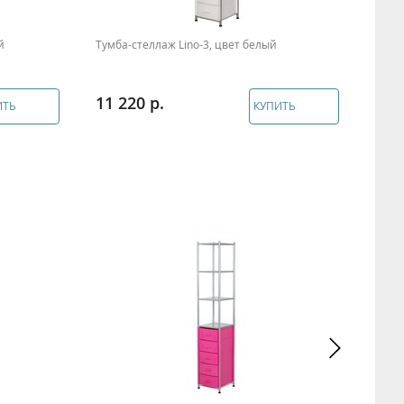
й
Тумба-стеллаж Lino-3, цвет белый
Теле
цвет
11 220
9 9
ИТЬ
КУПИТЬ