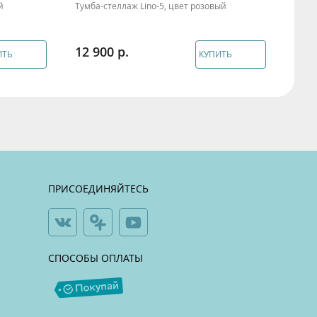
й
Тумба-стеллаж Lino-5, цвет розовый
Тумба
12 900
12 
ИТЬ
КУПИТЬ
ПРИСОЕДИНЯЙТЕСЬ
СПОСОБЫ ОПЛАТЫ