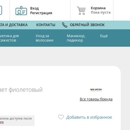
Корзина
Вход
Пока пуста
Регистрация
ТА И ДОСТАВКА
КОНТАКТЫ
ОБРАТНЫЙ ЗВОНОК
метика для
Уход за
Маникюр,
Ещё
сажистов
волосами
педикюр
цвет фиолетовый
Все товары бренда
Добавить в избранное
алона доступна после
ции