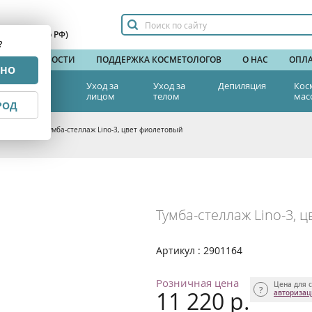
сплатный по РФ)
?
НДЫ
НОВОСТИ
ПОДДЕРЖКА КОСМЕТОЛОГОВ
О НАС
ОПЛА
РНО
тетическая
Уход за
Уход за
Депиляция
Кос
едицина
лицом
телом
мас
РОД
а красоты
>
Тумба-стеллаж Lino-3, цвет фиолетовый
Тумба-стеллаж Lino-3, 
Артикул : 2901164
Розничная цена
Цена для с
11 220 р.
авториза