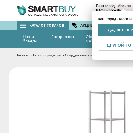
Ваш город:
Москва
8 (495) 565-38-74
8 (800) 775-82-76
(бе
ОСНАЩЕНИЕ САЛОНОВ КРАСОТЫ
Ваш город - Москва
КАТАЛОГ ТОВАРОВ
АКЦИИ И СКИДКИ
БРЕ
ДА, ВСЕ ВЕ
Наши
Распродажа
Оборудование и
Эс
бренды
мебель
м
ДРУГОЙ ГО
Главная
>
Каталог продукции
>
Оборудование и мебель
>
Мебель для салон