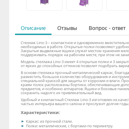
Описание
Отзывы
Вопрос - ответ
Стеллаж Lino-3 – компактное и одновременно вместительно
необходимых в работе. Открытые полки позволяют удобно
Закрытые выдвижные ящики служат местом хранения мелоч
поддерживать порядок на рабочем месте, при этом не зан
Модель стеллажа Lino-3 имеет 4 открытые полки и 3 закр
от ярких до спокойных оттенков позволит подобрать вари
В основе стеллажа прочный металлический каркас, благод
разместить большое количество оборудования и инструме
специальной краской для защиты от коррозии и влаги. Пр
краям полок расположены бортики, обеспечивающие допо
предметов, и особенно аппаратов. Ящики и боковые панели
сохранить надолго их привлекательный вид.
Удобный и компактный Стеллаж Lino-3 изготовлен из каче
частью интерьера вашего салона и прослужит долгие годы
Характеристики:
Каркас: из прочной стали.
Полки: металлические, с бортами по периметру.