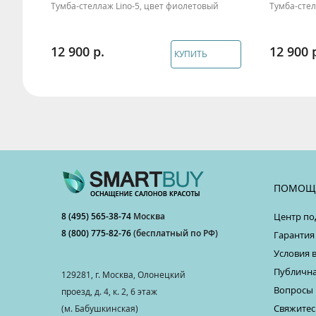
Тумба-стеллаж Lino-5, цвет фиолетовый
Тумба-стел
12 900
12 900
КУПИТЬ
ПОМОЩ
8 (495) 565-38-74
Москва
Центр по
8 (800) 775-82-76
(бесплатный по РФ)
Гарантия
Условия 
Публична
129281, г. Москва, Олонецкий
Вопросы 
проезд, д. 4, к. 2, 6 этаж
Свяжитес
(м. Бабушкинская)