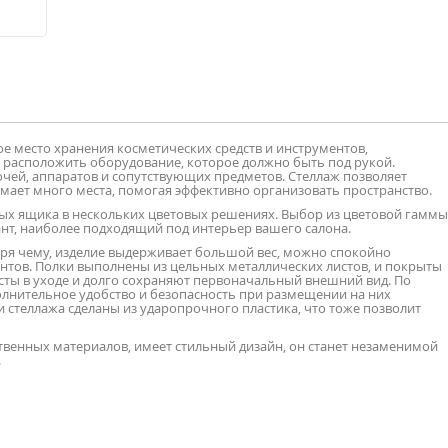
е место хранения косметических средств и инструментов,
 расположить оборудование, которое должно быть под рукой.
ей, аппаратов и сопутствующих предметов. Стеллаж позволяет
имает много места, помогая эффективно организовать пространство.
ытых ящика в нескольких цветовых решениях. Выбор из цветовой гаммы
ант, наиболее подходящий под интерьер вашего салона.
аря чему, изделие выдерживает большой вес, можно спокойно
нтов. Полки выполнены из цельных металлических листов, и покрыты
осты в уходе и долго сохраняют первоначальный внешний вид. По
лнительное удобство и безопасность при размещении на них
 стеллажа сделаны из ударопрочного пластика, что тоже позволит
ственных материалов, имеет стильный дизайн, он станет незаменимой
.