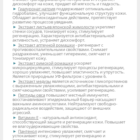
дискомфорт на коже, придает ей мягкость и гладкость.
Гиалуронат натрия
поддерживает оптимальный
гидробаланс, улучшает функциональную структуру кожи.
Обладает антиоксидантным действием, препятствует
развитию процессов увядания.
Экстракт листьев японской жимолости
укрепляет
стенки сосудов, тонизирует кожу, стимулирует
регенерацию. Характеризуется антибактериальной
активностью, устраняет дискомфорт.
Экстракт аптечной ромашки
- регенерант с
противовоспалительными свойствами. Снимает
раздражение, уменьшает гиперемию, смягчает и
тонизирует кожу.
Экстракт римской ромашки
ускоряет
микроциркуляцию, стимулирует процессы регенерации,
хорошо увлажняет, повышает эластичность и упругость.
Является природным УФ-фильтром с уровнем 6.
Экстракт медузы
является источником гликопротеинов
с выраженным увлажняющими, антибактериальными и
смягчающими свойствами, усиливает регенерацию.
Пептиды овса
повышают местный иммунитет,
восстанавливают эпидермальный барьер насыщают
важными аминокислотами. Нейтрализуют свободно-
радикальное воздействие, защищают от внешних
агрессий.
Витамин Е
– натуральный антиоксидант,
способствующей защите и регенерации кожи. Повышает
ее влагоудерживающие свойства.
Пантенол
интенсивно увлажняет, смягчает и
успокаивает кожу, стимулирует регенерацию и
репарацию.