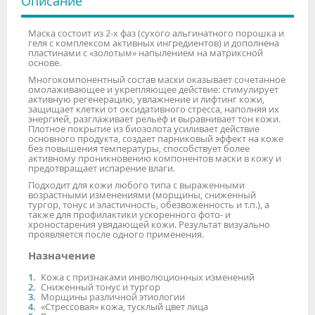
Описание
Маска состоит из 2-х фаз (сухого альгинатного порошка и
геля с комплексом активных ингредиентов) и дополнена
пластинами с «золотым» напылением на матриксной
основе.
Многокомпонентный состав маски оказывает сочетанное
омолаживающее и укрепляющее действие: стимулирует
активную регенерацию, увлажнение и лифтинг кожи,
защищает клетки от оксидативного стресса, наполняя их
энергией, разглаживает рельеф и выравнивает тон кожи.
Плотное покрытие из биозолота усиливает действие
основного продукта, создает парниковый эффект на коже
без повышения температуры, способствует более
активному проникновению компонентов маски в кожу и
предотвращает испарение влаги.
Подходит для кожи любого типа с выраженными
возрастными изменениями (морщины, сниженный
тургор, тонус и эластичность, обезвоженность и т.п.), а
также для профилактики ускоренного фото- и
хроностарения увядающей кожи. Результат визуально
проявляется после одного применения.
Назначение
Кожа с признаками инволюционных изменений
Сниженный тонус и тургор
Морщины различной этиологии
«Стрессовая» кожа, тусклый цвет лица