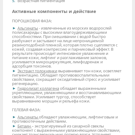
Возрастная пигментация
Активные компоненты и действие
ПОРОШКОВАЯ ФАЗА:
Альгинаты
- извлеченные из морских водорослей
полисахариды с высокими влагоудерживающими
способностями. При смешивании с водой быстро
разбухают и застывают на лице непроницаемой
резиноподобной пленкой, которая плотно сцепляется с
кожей, создавая компрессию и парниковый эффект. В
результате происходит интенсивное увлажнение и
питание кожи, лифтинг и разглаживание заломов,
усиливается микроциркуляция, лимфодренаж и
адсорбция токсинов.
Экстракт толокнянки
выравнивает тон кожи, осветляет
пигментацию. Обладает противовоспалительными
свойствами, сокращает оксидативный стресс и усиливает
регенерацию.
Гидролизат коллагена
обладает выраженными
укрепляющими, увлажняющими и восстанавливающими
свойствами. Усиливает тургор, способствует
выравниванию морщин и рельефа кожи.
ГЕЛЕВАЯ ФАЗА:
Альгинаты
обладают увлажняющим, лифтинговым и
противоотечным действием.
Бетаин
– экстрагируемый из сахарной свеклы
компонент с выраженными увлажняющими свойствами,
снижает трансдермальную потерю влаги. Устраняет