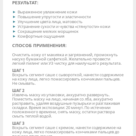
РЕЗУЛЬТАТ:
Выраженное увлажнение кожи
Повышение упругости и эластичности
Улучшение цвета лица, матовость
Устранение сухости и чувства «стянутости» кожи
Сокращение мелких морщинок
Комфортные ощущения
СПОСОБ ПРИМЕНЕНИЯ:
Очистить кожу от макияжа и загрязнений, промокнуть
насухо бумажной салфеткой. Желательно провести
легкий пилинг или УЗ чистку для наилучшего результата.
ШАГ 1
Вскрыть сегмент саше с сывороткой, нанести содержимое
на кожу лица, легко помассировать кончиками пальцев.
Не смывать.
ШАГ 2
Извлечь маску из упаковки, аккуратно развернуть.
Поместить маску на лицо, начиная со лба, аккуратно
расправить, удаляя воздушные пузырьки и разглаживая
складки. Время экспозиции: 20 минут. По истечении
положенного времени, снять маску, остатки раствора
смыть теплой водой.
ШАГ 3
Вскрыть сегмент саше с кремом, нанести содержимое на
кожу лица, легко помассировать кончиками пальцев до