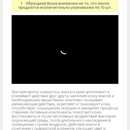
❕ Обращаем Ваше внимание на то, что маски
продаются исключительно упаковками по 10 шт.
Три препарата: сыворотка, маска и крем дополняют и
усиливают действие друг друга, наполняя кожу влагой и
необходимыми веществами. Комплекс оказывает
увлажняющее действие, укрепляет и тонизирует кожу,
способствует сокращению морщин и замедляет процессы
старения. Активные компоненты помогают коже
восстановиться после негативных воздействий факторов
окружающей среды, после длительного нахождения в
помещении с сухим воздухом. Действие маски в
сочетании с сывороткой и кремом улучшает цвет и