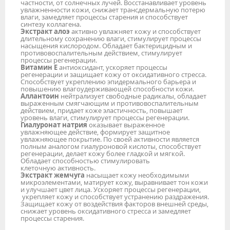
частности, от солнечных лучей. Восстанавливает уровень
увлажненности кожи, снижает трансдермальную потерю
влаги, замедляет процессы старения и способствует
синтезу коллагена.
Экстракт алоэ
активно увлажняет кожу и способствует
длительному сохранению влаги, стимулирует процессы
насыщения кислородом. Обладает бактерицидным и
противовоспалительным действием, стимулирует
процессы регенерации.
Витамин Е
антиоксидант, ускоряет процессы
регенерации и защищает кожу от оксидативного стресса.
Способствует укреплению эпидермального барьера и
повышению влагоудерживающей способности кожи.
Аллантоин
нейтрализует свободные радикалы, обладает
выраженным смягчающим и противовоспалительным
действием, придает коже эластичность, повышает
уровень влаги, стимулирует процессы регенерации.
Гиалуронат натрия
оказывает выраженное
увлажняющее действие, формирует защитное
увлажняющее покрытие. По своей активности является
полным аналогом гиалуроновой кислоты, способствует
регенерации, делает кожу более гладкой и мягкой.
Обладает способностью стимулировать
клеточную активность.
Экстракт жемчуга
насыщает кожу необходимыми
микроэлементами, матирует кожу, выравнивает тон кожи
и улучшает цвет лица. Ускоряет процессы регенерации,
укрепляет кожу и способствует устранению раздражения.
Защищает кожу от воздействия факторов внешней среды,
снижает уровень оксидативного стресса и замедляет
процессы старения.