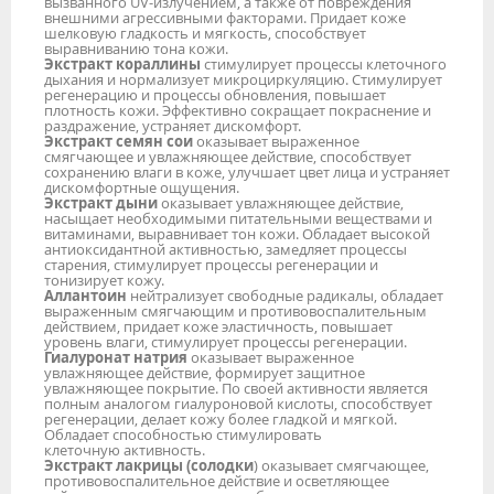
вызванного UV-излучением, а также от повреждения
внешними агрессивными факторами. Придает коже
шелковую гладкость и мягкость, способствует
выравниванию тона кожи.
Экстракт кораллины
стимулирует процессы клеточного
дыхания и нормализует микроциркуляцию. Стимулирует
регенерацию и процессы обновления, повышает
плотность кожи. Эффективно сокращает покраснение и
раздражение, устраняет дискомфорт.
Экстракт семян сои
оказывает выраженное
смягчающее и увлажняющее действие, способствует
сохранению влаги в коже, улучшает цвет лица и устраняет
дискомфортные ощущения.
Экстракт дыни
оказывает увлажняющее действие,
насыщает необходимыми питательными веществами и
витаминами, выравнивает тон кожи. Обладает высокой
антиоксидантной активностью, замедляет процессы
старения, стимулирует процессы регенерации и
тонизирует кожу.
Аллантоин
нейтрализует свободные радикалы, обладает
выраженным смягчающим и противовоспалительным
действием, придает коже эластичность, повышает
уровень влаги, стимулирует процессы регенерации.
Гиалуронат натрия
оказывает выраженное
увлажняющее действие, формирует защитное
увлажняющее покрытие. По своей активности является
полным аналогом гиалуроновой кислоты, способствует
регенерации, делает кожу более гладкой и мягкой.
Обладает способностью стимулировать
клеточную активность.
Экстракт лакрицы (солодки
) оказывает смягчающее,
противовоспалительное действие и осветляющее