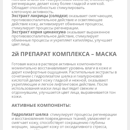
регенерации, делает кожу более гладкой и мягкой.
Обладает способностью стимулировать
клеточную активность.
Экстракт лакрицы (солодки
) оказывает смягчающее,
противовоспалительное действие и осветляющее
действие кожу, активизирует обменные процессы,
стимулирует процессы регенерации.
Экстракт корня цинанхума
оказывает выраженное
противовоспалительное действие, стимулирует
обменные процессы и укрепляет капилляры, улучшает
цвет лица.
2й ПРЕПАРАТ КОМПЛЕКСА – МАСКА
Готовая маска в растворе активных компонентов
моментально восстанавливает уровень влаги в коже и
дарит комфортные ощущения. Растительные экстракты в
сочетании с гидролизатом шелка и гиалуроновой
кислотой делают кожу гладкой и нежной, оказывают
укрепляющее и легкое лифтинговое действие. После
использования маски лицо выглядит свежим и
отдохнувшим, улучшается цвет лица, выравнивается тон
кожи.
АКТИВНЫЕ КОМПОНЕНТЫ:
Гидролизат шелка
стимулирует процессы регенерации
и восстановления поврежденных тканей, увлажняет и
смягчает кожу, способствует сокращению глубины
морщин, защищает кожу от оксидативного стресса,