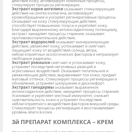
действие кожу, активизирует обменные процессы,
стимулирует процессы регенерации.
Экстракт корня ангелики
оказывает стимулирующее
действие на синтез коллагена, активизирует
кровообращение и ускоряет регенеративные процессы.
Оказывает на кожу стимулирующее действие,
способствует повышению тонуса и укрепляет кожу.
Благодаря выраженному антиоксидантному потенциалу,
экстракт замедляет процессы старения, оказывает
противовоспалительное действие.
Экстракт водорослей
оказывает минерализующее
действие, увлажняет кожу, успокаивает и смягчает.
Защищает кожу от воздействия солнца, ветра,
неблагоприятных экологических факторов и нетрализует
свободные радикалы.
Экстракт ромашки
смягчает и успокаивает кожу,
устраняет последствия негативных реакций и
агрессивных воздействий. Оказывает питательное и
увлажняющее действие, выравнивает тон кожи, придает
матовый оттенок. Стимулирует процессы регенерации и
обновления, устраняет шелушение и дискомфорт.
Экстракт ганодермы
оказывает выраженное
антиоксидантное действие, замедляет процессы старения.
Усиливает и укрепляет местный иммунитет, снижает
чувствительность кожи и устраняет последствия
неблагоприятного воздействия факторов внешней среды.
Стимулирует процессы регенерации и восстанавливает
уровень влаги в коже.
3й ПРЕПАРАТ КОМПЛЕКСА – КРЕМ
Крем с легкой текстурой и приятным тонким ароматом