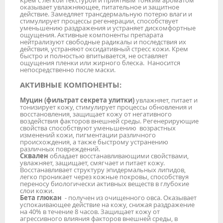
оказывает увлажняющее, питательное и защитное
действие. Замедляет трансдермальную потерю влаги и
стимулирует процессы регенерации, способствует
уменьшению раздражения и устраняет дискомфортные
ощущения. Активные компоненты препарата
нейтрализуют свободные радикалы и последствия их
действия, устраняют оксидативный стресс кожи. Крем
быстро и полностью впитывается, не оставляет
ощущения пленки или жирного блеска. Наносится
непосредственно после маски.
АКТИВНЫЕ КОМПОНЕНТЫ:
Муцин (фильтрат секрета улитки)
увлажняет, питает и
тонизирует кожу, стимулирует процессы обновления и
восстановления, защищает кожу от негативного
воздействия факторов внешней среды. Регенерирующие
свойства способствуют уменьшению возрастных
изменений кожи, пигментации различного
происхождения, а также быстрому устранению
различных повреждений.
Сквален
обладает восстанавливающими свойствами,
увлажняет, защищает, смягчает и питает кожу.
Восстанавливает структуру эпидермальных липидов,
легко проникает через кожные покровы, способствуя
переносу биологически активных веществ в глубокие
слои кожи.
Бета глюкан
- получен из очищенного овса. Оказывает
успокаивающее действие на кожу, снижая раздражение
на 40% в течение 8 часов. Защищает кожу от
агрессивного влияния факторов внешней среды, в