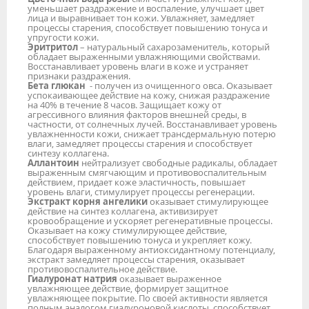
уменьшает раздражение и воспаление, улучшает цвет
лица и выравнивает тон кожи. Увлажняет, замедляет
процессы старения, способствует повышению тонуса и
упругости кожи.
Эритритол
– натуральный сахарозаменитель, который
обладает выраженными увлажняющими свойствами.
Восстанавливает уровень влаги в коже и устраняет
признаки раздражения.
Бета глюкан
- получен из очищенного овса. Оказывает
успокаивающее действие на кожу, снижая раздражение
на 40% в течение 8 часов. Защищает кожу от
агрессивного влияния факторов внешней среды, в
частности, от солнечных лучей. Восстанавливает уровень
увлажненности кожи, снижает трансдермальную потерю
влаги, замедляет процессы старения и способствует
синтезу коллагена.
Аллантоин
нейтрализует свободные радикалы, обладает
выраженным смягчающим и противовоспалительным
действием, придает коже эластичность, повышает
уровень влаги, стимулирует процессы регенерации.
Экстракт корня ангелики
оказывает стимулирующее
действие на синтез коллагена, активизирует
кровообращение и ускоряет регенеративные процессы.
Оказывает на кожу стимулирующее действие,
способствует повышению тонуса и укрепляет кожу.
Благодаря выраженному антиоксидантному потенциалу,
экстракт замедляет процессы старения, оказывает
противовоспалительное действие.
Гиалуронат натрия
оказывает выраженное
увлажняющее действие, формирует защитное
увлажняющее покрытие. По своей активности является
полным аналогом гиалуроновой кислоты, способствует