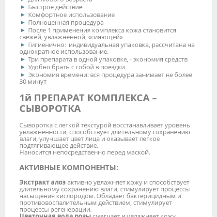
Быстрое действие
Комфортное использование
Полноценная процедура
После 1 применения комплекса кожа становится
свежей, увлажненной, «сияющей»
Гигиенично: индивидуальная упаковка, рассчитана на
однократное использование.
Три препарата в одной упаковке, - экономия средств
Удобно брать с собой в поездки
Экономия времени: вся процедура занимает не более
30 минут
1й ПРЕПАРАТ КОМПЛЕКСА –
СЫВОРОТКА
Сыворотка с легкой текстурой восстанавливает уровень
увлажненности, способствует длительному сохранению
влаги, улучшает цвет лица и оказывает легкое
подтягивающее действие.
Наносится непосредственно перед маской.
АКТИВНЫЕ КОМПОНЕНТЫ:
Экстракт алоэ
активно увлажняет кожу и способствует
длительному сохранению влаги, стимулирует процессы
насыщения кислородом. Обладает бактерицидным и
противовоспалительным действием, стимулирует
процессы регенерации.
Цветочная вода розы
смягчает и увлажняет кожу,