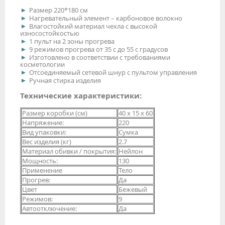
Размер 220*180 см
Нагревательный элемент – карбоновое волокно
Влагостойкий материал чехла с высокой
износостойкостью
1 пульт на 2 зоны прогрева
9 режимов прогрева от 35 с до 55 с градусов
Изготовлено в соответствии с требованиями
косметологии
Отсоединяемый сетевой шнур с пультом управления
Ручная стирка изделия
Технические характеристики:
Размер коробки (см)
40 x 15 x 60
Напряжение:
220
Вид упаковки:
Сумка
Вес изделия (кг)
2.7
Материал обивки / покрытия:
Нейлон
Мощность:
130
Применение
Тело
Прогрев:
Да
Цвет
Бежевый
Режимов:
9
Автоотключение:
Да