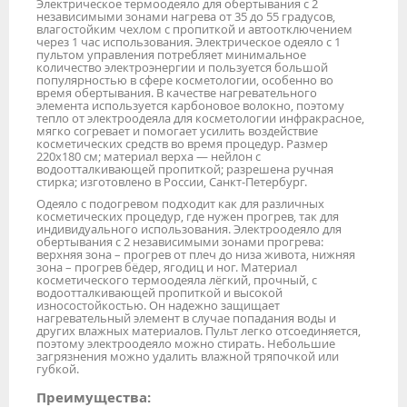
Электрическое термоодеяло для обертывания с 2
независимыми зонами нагрева от 35 до 55 градусов,
влагостойким чехлом с пропиткой и автоотключением
через 1 час использования. Электрическое одеяло с 1
пультом управления потребляет минимальное
количество электроэнергии и пользуется большой
популярностью в сфере косметологии, особенно во
время обертывания. В качестве нагревательного
элемента используется карбоновое волокно, поэтому
тепло от электроодеяла для косметологии инфракрасное,
мягко согревает и помогает усилить воздействие
косметических средств во время процедур. Размер
220х180 см; материал верха — нейлон с
водоотталкивающей пропиткой; разрешена ручная
стирка; изготовлено в России, Санкт-Петербург.
Одеяло с подогревом подходит как для различных
косметических процедур, где нужен прогрев, так для
индивидуального использования. Электроодеяло для
обертывания с 2 независимыми зонами прогрева:
верхняя зона – прогрев от плеч до низа живота, нижняя
зона – прогрев бёдер, ягодиц и ног. Материал
косметического термоодеяла лёгкий, прочный, с
водоотталкивающей пропиткой и высокой
износостойкостью. Он надежно защищает
нагревательный элемент в случае попадания воды и
других влажных материалов. Пульт легко отсоединяется,
поэтому электроодеяло можно стирать. Небольшие
загрязнения можно удалить влажной тряпочкой или
губкой.
Преимущества: