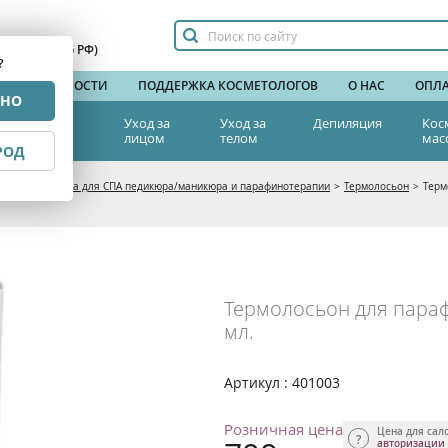
сплатный по РФ)
?
НДЫ
НОВОСТИ
ПОДДЕРЖКА КОСМЕТОЛОГОВ
О НАС
ОПЛА
РНО
тетическая
Уход за
Уход за
Депиляция
Кос
едицина
лицом
телом
мас
РОД
тика
>
Средства для СПА педикюра/маникюра и парафинотерапии
>
Термолосьон
>
Терм
Термолосьон для параф
мл.
Артикул : 401003
Розничная цена
Цена для сал
авторизации