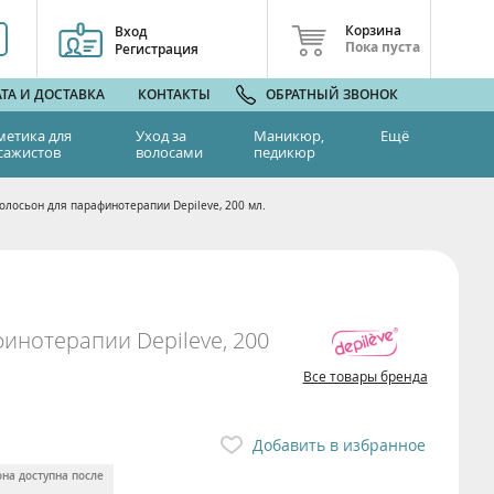
Корзина
Вход
Пока пуста
Регистрация
ТА И ДОСТАВКА
КОНТАКТЫ
ОБРАТНЫЙ ЗВОНОК
метика для
Уход за
Маникюр,
Ещё
сажистов
волосами
педикюр
олосьон для парафинотерапии Depileve, 200 мл.
инотерапии Depileve, 200
Все товары бренда
Добавить в избранное
она доступна после