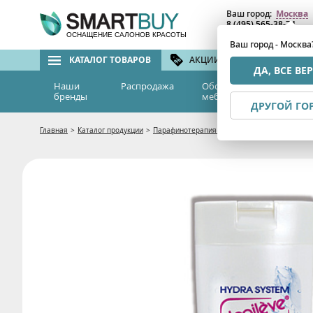
Ваш город:
Москва
8 (495) 565-38-74
8 (800) 775-82-76
(бе
ОСНАЩЕНИЕ САЛОНОВ КРАСОТЫ
Ваш город - Москва
КАТАЛОГ ТОВАРОВ
АКЦИИ И СКИДКИ
БРЕ
ДА, ВСЕ ВЕ
Наши
Распродажа
Оборудование и
Эс
бренды
мебель
м
ДРУГОЙ ГО
Главная
>
Каталог продукции
>
Парафинотерапия- парафин, ванночки, косме