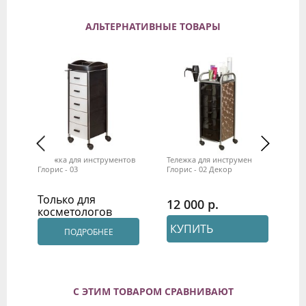
АЛЬТЕРНАТИВНЫЕ ТОВАРЫ
Тележка для инструментов
Тележка для инструментов
Те
ло
Глорис - 03
Глорис - 02 Декор
М-
Только для
12 000
1
косметологов
КУПИТЬ
ПОДРОБНЕЕ
С ЭТИМ ТОВАРОМ СРАВНИВАЮТ