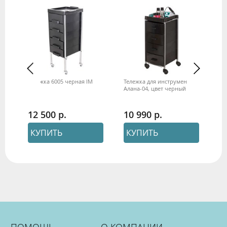
ов
Тележка 6005 черная IM
Тележка для инструментов
Те
й
Алана-04, цвет черный
Ал
12 500
10 990
1
КУПИТЬ
КУПИТЬ