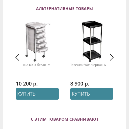
АЛЬТЕРНАТИВНЫЕ ТОВАРЫ
кое
Тележка 6003 белая IM
Тележка 6004 черная IM
Кр
DR
10 200
8 900
6
КУПИТЬ
КУПИТЬ
С ЭТИМ ТОВАРОМ СРАВНИВАЮТ