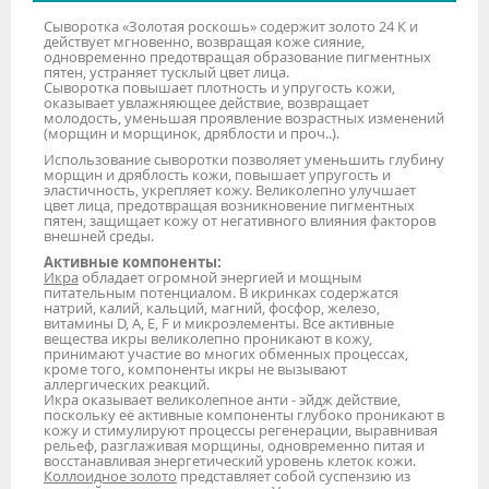
Сыворотка «Золотая роскошь» содержит золото 24 К и
действует мгновенно, возвращая коже сияние,
одновременно предотвращая образование пигментных
пятен, устраняет тусклый цвет лица.
Сыворотка повышает плотность и упругость кожи,
оказывает увлажняющее действие, возвращает
молодость, уменьшая проявление возрастных изменений
(морщин и морщинок, дряблости и проч..).
Использование сыворотки позволяет уменьшить глубину
морщин и дряблость кожи, повышает упругость и
эластичность, укрепляет кожу. Великолепно улучшает
цвет лица, предотвращая возникновение пигментных
пятен, защищает кожу от негативного влияния факторов
внешней среды.
Активные компоненты:
Икра
обладает огромной энергией и мощным
питательным потенциалом. В икринках содержатся
натрий, калий, кальций, магний, фосфор, железо,
витамины D, A, E, F и микроэлементы. Все активные
вещества икры великолепно проникают в кожу,
принимают участие во многих обменных процессах,
кроме того, компоненты икры не вызывают
аллергических реакций.
Икра оказывает великолепное анти - эйдж действие,
поскольку её активные компоненты глубоко проникают в
кожу и стимулируют процессы регенерации, выравнивая
рельеф, разглаживая морщины, одновременно питая и
восстанавливая энергетический уровень клеток кожи.
Коллоидное золото
представляет собой суспензию из