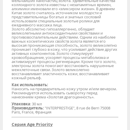
мельчайших наночастиц золота. Удивительные качества
коллоидного золота известны с незапамятных времен,
алхимики именовали его «эликсиром жизни». В древнем
Китае золото считалось источником молодости и
представительницы богатых и знатных сословий
использовали специальные золотые ролики для
ежедневного массажа лица.
Золото абсолютно гипоаллергенно, обладает
великолепными антиоксидантными свойствами и
противовоспалительным действием. Одним из наиболее
важных косметических свойств золота является его
высокая проникающая способность, золото великолепно
проникает глубоко в кожу, что усиливает действие других
активных компонентов. Золото стимулирует
кровообращение, ускоряет процессы метаболизма и
активизирует процессы регенерации. Кроме того золото,
электроны золота помогают восстановить нарушенные
межклеточные связи. Золото великолепно
восстанавливает эластичность кожи, восстанавливает
кожный рельеф.
Как использовать:
Наносить на предварительно кожу утром и/или вечером.
Рекомендуется использовать сыворотку перед
нанесением крема «Золотая драгоценность».
Упаковка
: 30 мл
Производитель:
"INTERPRESTIGE", 8 rue de Berri 75008
Paris, France, Франция
Серия Age Priority