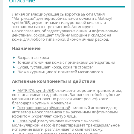
Описание
Легкая опалесцирующая сыворотка Бьюти Стайл
"Матриксил" для периорбитальной области с Matrixyl
synthe’6®, двумя типами гиалуроновой кислоты и
экстрактом вахты трехлистной. Активирует
неоколлагенез, обладает увлажняющим и лифтинговым
действием, сокращает глубину морщин и складок на
коже. для любого типа кожи. Экономичный расход.
Назначение
Возрастная кожа
Тонкая атоничная кожа с признаками дегидратации
Сухая, "уставшая" кожа, кожа "в стрессе"
"Кожа курильщиков" и жителей мегаполисов
Активные компоненты и действие
MATRIXYL synthe’6®
отличается хорошим транспортом,
восстанавливает гидробаланс. Заполняет собой глубокие
морщины и мгновенно разглаживает рельеф кожи
благодаря крупным молекулам.
Экстракт вахты трёхлистной
- мощный антиоксидант,
активатор неоколлагенеза с выраженным лифтинговым
эффектом. Укрепляет контур лица.
Cristalhyal
(гиалуроновая кислота с высокой
молекулярной массой) предотвращает трансдермальное
испарение влаги, разглаживает и смягчает кожу.
Hya Care 50
(гиалуроновая кислота с низкой