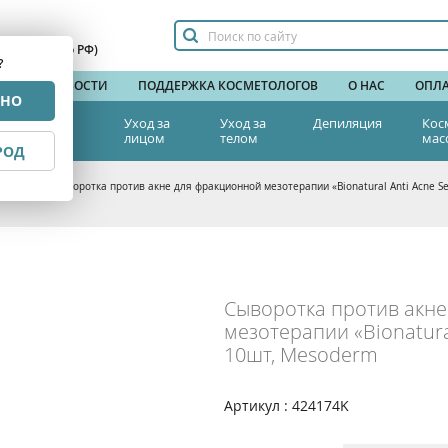
сплатный по РФ)
?
НДЫ
НОВОСТИ
ПОДДЕРЖКА КОСМЕТОЛОГОВ
О НАС
ОПЛА
РНО
тетическая
Уход за
Уход за
Депиляция
Кос
едицина
лицом
телом
мас
РОД
терапия
>
Сыворотка против акне для фракционной мезотерапии «Bionatural Anti Acne S
Сыворотка против акн
мезотерапии «Bionatura
10шт, Mesoderm
Артикул : 424174K