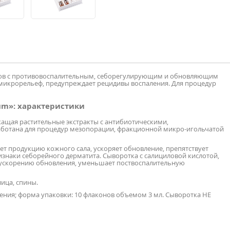
вов с противовоспалительным, себорегулирующим и обновляющим
микрорельеф, предупреждает рецидивы воспаления. Для процедур
rum»: характеристики
ащая растительные экстракты с антибиотическими,
ботана для процедур мезопорации, фракционной микро-игольчатой
т продукцию кожного сала, ускоряет обновление, препятствует
знаки себорейного дерматита. Сыворотка с салициловой кислотой,
т ускорению обновления, уменьшает поствоспалительную
лица, спины.
ения; форма упаковки: 10 флаконов объемом 3 мл. Сыворотка НЕ