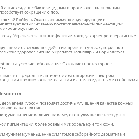
щный антиоксидант с бактерицидным и противовоспалительным
способствует сокращению пор.
ный, как чай Ройбуш. Оказывает иммуномодулирующее и
репятствует возникновению поствоспалительной пигментации;
 микроциркуляцию.
т кожу. Укрепляет защитные функции кожи, ускоряет регенеративные
ирующее и осветляющее действие, препятствует закупорке пор,
вая коже здоровое сияние. Укрепляет капилляры и нормализует
обности, ускоряет обновление. Оказывает протекторное,
овы.
e) является природным антибиотиком с широким спектром
т мощными противовоспалительными и антиоксидантными свойствами,
Mesoderm
, дермапена курсом позволяет достичь улучшения качества кожных
 рецидивы воспаления.
ор; уменьшение количества комедонов, улучшение текстуры и
ной пигментации; более ровный микрорельеф и тон кожи.
 иммунитета; уменьшение симптомов себорейного дерматита и