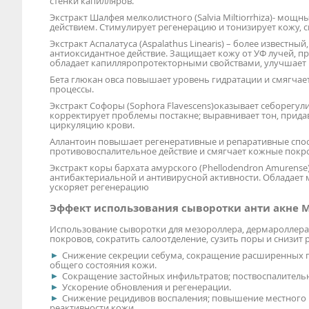
стенки капилляров.
Экстракт Шалфея мелколистного (Salvia Miltiorrhiza)- мо
действием. Стимулирует регенерацию и тонизирует кожу, 
Экстракт Аспалатуса (Aspalathus Linearis) – более извест
антиоксидантное действие. Защищает кожу от УФ лучей, п
обладает капилляропротекторными свойствами, улучшает
Бета глюкан овса повышает уровень гидратации и смягчае
процессы.
Экстракт Софоры (Sophora Flavescens)оказывает себорегул
корректирует проблемы постакне; выравнивает тон, прида
циркуляцию крови.
Аллантоин повышает регенеративные и репаративные спос
противовоспалительное действие и смягчает кожные покр
Экстракт коры бархата амурского (Phellodendron Amurens
антибактериальной и антивирусной активности. Обладае
ускоряет регенерацию
Эффект использования сыворотки анти акне 
Использование сыворотки для мезороллера, дермароллера
покровов, сократить салоотделение, сузить поры и снизит
Снижение секреции себума, сокращение расширенных п
общего состояния кожи.
Сокращение застойных инфильтратов; поствоспалитель
Ускорение обновления и регенерации.
Снижение рецидивов воспаления; повышение местного
реактивности кожи.