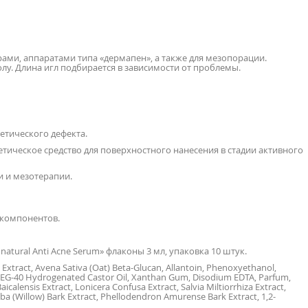
ами, аппаратами типа «дермапен», а также для мезопорации.
лу. Длина игл подбирается в зависимости от проблемы.
тетического дефекта.
тическое средство для поверхностного нанесения в стадии активного
и и мезотерапии.
 компонентов.
tural Anti Acne Serum» флаконы 3 мл, упаковка 10 штук.
ea Extract, Avena Sativa (Oat) Beta-Glucan, Allantoin, Phenoxyethanol,
 PEG-40 Hydrogenated Castor Oil, Xanthan Gum, Disodium EDTA, Parfum,
Baicalensis Extract, Lonicera Confusa Extract, Salvia Miltiorrhiza Extract,
Alba (Willow) Bark Extract, Phellodendron Amurense Bark Extract, 1,2-