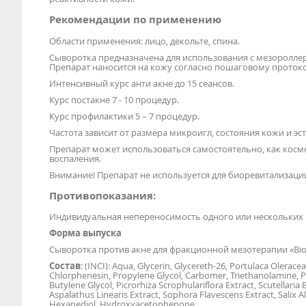
Рекомендации по применению
Области применения: лицо, декольте, спина.
Сыворотка предназначена для использования с мезороллер
Препарат наносится на кожу согласно пошаговому протоко
Интенсивный курс анти акне до 15 сеансов.
Курс постакне 7 - 10 процедур.
Курс профилактики 5 – 7 процедур.
Частота зависит от размера микроигл, состояния кожи и эс
Препарат может использоваться самостоятельно, как косме
воспаления.
Внимание! Препарат не используется для биоревитализаци
Противопоказания:
Индивидуальная непереносимость одного или нескольких
Форма выпуска
Сыворотка против акне для фракционной мезотерапии «Biona
Состав
: (INCI): Aqua, Glycerin, Glycereth-26, Portulaca Olerac
Chlorphenesin, Propylene Glycol, Carbomer, Triethanolamine,
Butylene Glycol, Picrorhiza Scrophulariflora Extract, Scutellaria 
Aspalathus Linearis Extract, Sophora Flavescens Extract, Salix 
Hexanediol, Hydroxyacetophenone.