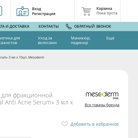
Корзина
Вход
Пока пуста
Регистрация
ТА И ДОСТАВКА
КОНТАКТЫ
ОБРАТНЫЙ ЗВОНОК
метика для
Уход за
Маникюр,
Ещё
сажистов
волосами
педикюр
erum» 3 мл х 10шт, Mesoderm
е для фракционной
l Anti Acne Serum» 3 мл х
Все товары бренда
Добавить в избранное