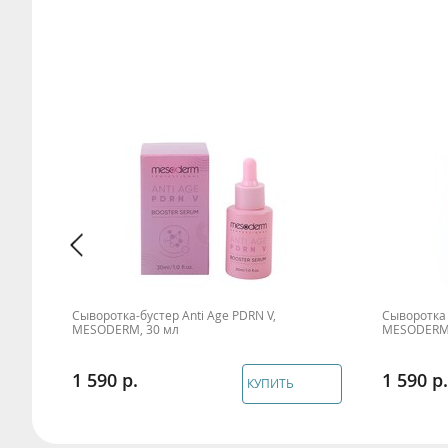
я
Сыворотка-бустер Anti Age PDRN V,
Сыворотка 
MESODERM, 30 мл
MESODERM,
1 590
1 590
КУПИТЬ