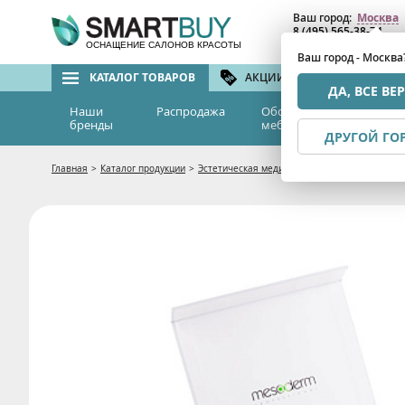
Ваш город:
Москва
8 (495) 565-38-74
8 (800) 775-82-76
(бе
ОСНАЩЕНИЕ САЛОНОВ КРАСОТЫ
Ваш город - Москва
КАТАЛОГ ТОВАРОВ
АКЦИИ И СКИДКИ
БРЕ
ДА, ВСЕ ВЕ
Наши
Распродажа
Оборудование и
Эс
бренды
мебель
м
ДРУГОЙ ГО
Главная
>
Каталог продукции
>
Эстетическая медицина
>
Фракционная мезо