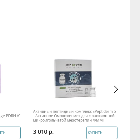
Активный пептидный комплекс «Peptiderm 5
Анти
Age PDRN V"
- Активное Омоложение» для фракционной
фрак
микроигольчатой мезотерапии ФММТ
Anti 
3 010
2 6
ИТЬ
КУПИТЬ