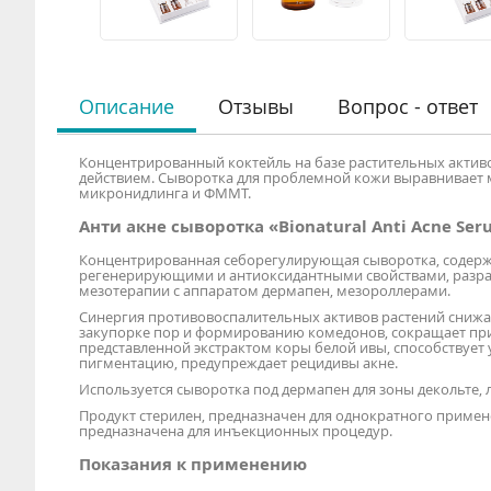
Описание
Отзывы
Вопрос - ответ
Концентрированный коктейль на базе растительных акти
действием. Сыворотка для проблемной кожи выравнивает 
микронидлинга и ФММТ.
Анти акне сыворотка «Bionatural Anti Acne Se
Концентрированная себорегулирующая сыворотка, содерж
регенерирующими и антиоксидантными свойствами, разра
мезотерапии с аппаратом дермапен, мезороллерами.
Синергия противовоспалительных активов растений снижае
закупорке пор и формированию комедонов, сокращает при
представленной экстрактом коры белой ивы, способствуе
пигментацию, предупреждает рецидивы акне.
Используется сыворотка под дермапен для зоны декольте, 
Продукт стерилен, предназначен для однократного примен
предназначена для инъекционных процедур.
Показания к применению