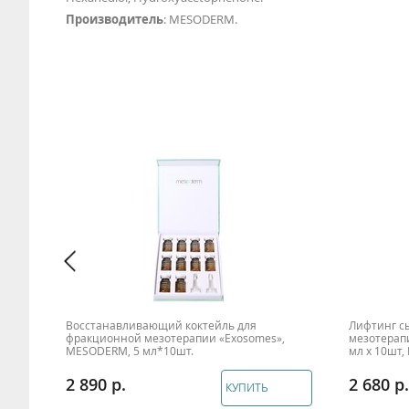
Производитель
: MESODERM.
Восстанавливающий коктейль для
Лифтинг с
фракционной мезотерапии «Exosomes»,
мезотерапи
MESODERM, 5 мл*10шт.
мл х 10шт,
2 890
2 680
КУПИТЬ