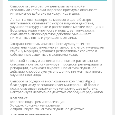
Сыворотка с экстрактом центеллы азиатской и
стволовыми клетками морского критмума оказывает
интенсивное действие на кожу лица и шеи.
Легкая гелевая сыворотка медового цвета быстро
впитывается, оказывает быстрое видимое действие,
улучшая текстуру кожи и разглаживая мелкие морщинки.
Восстанавливает упругость и повышает тонус кожи,
оказывает антиоксидантное действие, уменьшает
пигментные пятна и улучшает цвет лица.
Экстракт центеллы азиатской стимулирует синтез
коллагена и митотическую активность клеток, уменьшает
глубину морщин, улучшает репаративные свойства и
собственные защитные механизмы кожи.
Морской критмум является источником растительных
стволовых клеток, стимулирует процессы регенерации и
репарации, оказывает выраженное антиоксидантное
действие, способствует уменьшению пигментных пятен,
улучшая цвет лица.
Сыворотка содержит эксклюзивный комплекс Algo 3,
благодаря чему восстанавливает минеральный баланс
кожи, оказывает выраженное увлажняющее действие;
нейтрализует негативное действие свободных радикалов.
Комплекс:
Морская вода - реминерализация
Хондрус Криспус - увлажнение
Алярия Эскулента - антиоксидантное действие
Активные компоненты