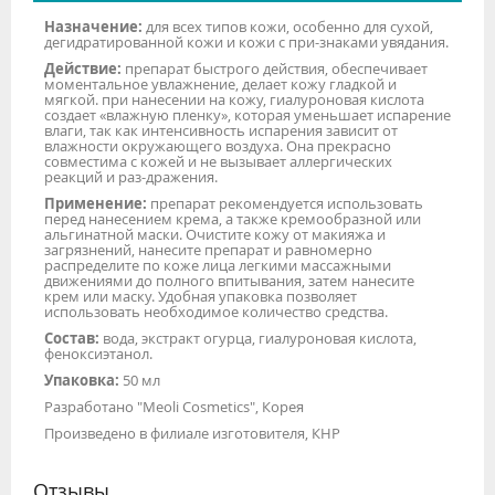
Назначение:
для всех типов кожи, особенно для сухой,
дегидратированной кожи и кожи с при-знаками увядания.
Действие:
препарат быстрого действия, обеспечивает
моментальное увлажнение, делает кожу гладкой и
мягкой. при нанесении на кожу, гиалуроновая кислота
создает «влажную пленку», которая уменьшает испарение
влаги, так как интенсивность испарения зависит от
влажности окружающего воздуха. Она прекрасно
совместима с кожей и не вызывает аллергических
реакций и раз-дражения.
Применение:
препарат рекомендуется использовать
перед нанесением крема, а также кремообразной или
альгинатной маски. Очистите кожу от макияжа и
загрязнений, нанесите препарат и равномерно
распределите по коже лица легкими массажными
движениями до полного впитывания, затем нанесите
крем или маску. Удобная упаковка позволяет
использовать необходимое количество средства.
Состав:
вода, экстракт огурца, гиалуроновая кислота,
феноксиэтанол.
Упаковка:
50 мл
Разработано "Meoli Cosmetics", Корея
Произведено в филиале изготовителя, КНР
Отзывы