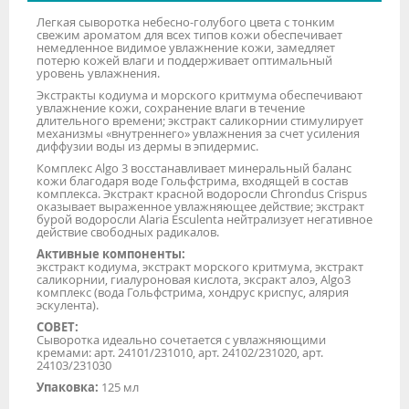
Легкая сыворотка небесно-голубого цвета с тонким
свежим ароматом для всех типов кожи обеспечивает
немедленное видимое увлажнение кожи, замедляет
потерю кожей влаги и поддерживает оптимальный
уровень увлажнения.
Экстракты кодиума и морского критмума обеспечивают
увлажнение кожи, сохранение влаги в течение
длительного времени; экстракт саликорнии стимулирует
механизмы «внутреннего» увлажнения за счет усиления
диффузии воды из дермы в эпидермис.
Комплекс Algo 3 восстанавливает минеральный баланс
кожи благодаря воде Гольфстрима, входящей в состав
комплекса. Экстракт красной водоросли Chrondus Crispus
оказывает выраженное увлажняющее действие; экстракт
бурой водоросли Alaria Esculenta нейтрализует негативное
действие свободных радикалов.
Активные компоненты:
экстракт кодиума, экстракт морского критмума, экстракт
саликорнии, гиалуроновая кислота, эксракт алоэ, Algo3
комплекс (вода Гольфстрима, хондрус криспус, алярия
эскулента).
СОВЕТ:
Сыворотка идеально сочетается с увлажняющими
кремами: арт. 24101/231010, арт. 24102/231020, арт.
24103/231030
Упаковка:
125 мл