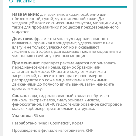
Описание
Назначение:
для всех типов кожи, особенно для
обезвоженной, сухой, чувствительной кожи. Для
увядающей кожи со сниженным тонусом, морщинами, а
также для профилактики процессов преждевременного
старения.
Действие:
фрагменты молекул гидролизованного
коллагена, проникая в эпидермис, удерживают в нем
влагу и не только увлажняют, но и оказывают
лифтинговый эффект, разглаживают мелкие морщинки и
уменьшают глубину крупных морщин.
Применение:
препарат рекомендуется использовать
перед нанесением крема, кремообразной или
альгинатной маски. Очистите кожу от макияжа и
загрязнений, нанесите препарат и равномерно
распределите по коже лица легкими массажными
движениями до полного впитывания, затем нанесите
крем или маску.
Состав:
вода, гидролизованный коллаген, бутилен
гликоль, экстракт алоэ, гиалуроновая кислота,
феноксиэтанол, ПЭГ-40 гидрогенизированное касторовое
масло, карбомер, триэтаноламин, отдушка.
Упаковка:
50 мл
Разработано "Meoli Cosmetics", Корея
Произведено в филиале изготовителя, КНР