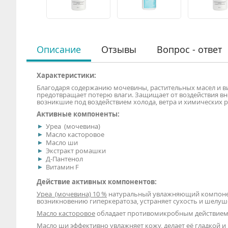
Описание
Отзывы
Вопрос - ответ
Характеристики:
Благодаря содержанию мочевины, растительных масел и ви
предотвращает потерю влаги. Защищает от воздействия в
возникшие под воздействием холода, ветра и химических р
Активные компоненты:
Уреа (мочевина)
Масло касторовое
Масло ши
Экстракт ромашки
Д-Пантенол
Витамин F
Действие активных компонентов:
Уреа (мочевина) 10 %
натуральный увлажняющий компонен
возникновению гиперкератоза, устраняет сухость и шелуш
Масло касторовое
обладает противомикробным действием,
Масло ши
эффективно увлажняет кожу, делает её гладкой 