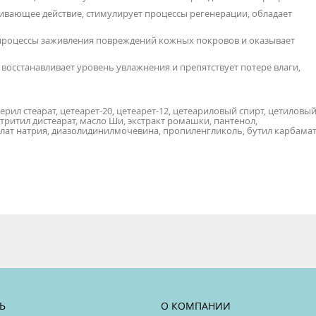
ивающее действие, стимулирует процессы регенерации, обладает
 процессы заживления повреждений кожных покровов и оказывает
осстанавливает уровень увлажнения и препятствует потере влаги,
ерил стеарат, цетеарет-20, цетеарет-12, цетеариловый спирт, цетиловы
тритил дистеарат, масло Ши, экстракт ромашки, пантенол,
илат натрия, диазолидинилмочевина, пропиленгликоль, бутил карбама
Ь
О КОМПАНИИ