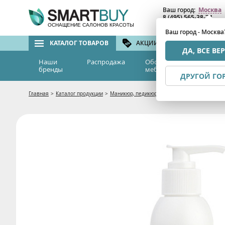
Ваш город:
Москва
8 (495) 565-38-74
8 (800) 775-82-76
(бе
ОСНАЩЕНИЕ САЛОНОВ КРАСОТЫ
Ваш город - Москва
КАТАЛОГ ТОВАРОВ
АКЦИИ И СКИДКИ
БРЕ
ДА, ВСЕ ВЕ
Наши
Распродажа
Оборудование и
Эс
бренды
мебель
м
ДРУГОЙ ГО
Главная
>
Каталог продукции
>
Маникюр, педикюр
>
Средства для маникюра