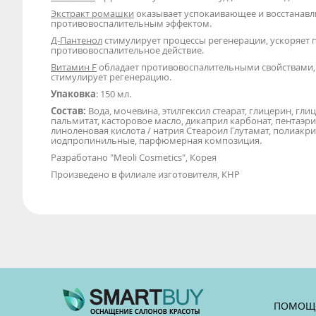
Экстракт ромашки
оказывает успокаивающее и восстанавл
противовоспалительным эффектом.
Д-Пантенол
стимулирует процессы регенерации, ускоряет
противовоспалительное действие.
Витамин F
обладает противовоспалительными свойствами, в
стимулирует регенерацию.
Упаковка
: 150 мл.
Состав:
Вода, мочевина, этилгексил стеарат, глицерин, глиц
пальмитат, касторовое масло, дикаприл карбонат, пентаэри
линоленовая кислота / натрия Стеароил Глутамат, полиакр
иодпропинильные, парфюмерная композиция.
Разработано "Meoli Cosmetics", Корея
Произведено в филиале изготовителя, КНР
ПОМОЩ