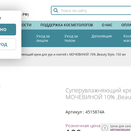
сплатный по РФ)
?
НДЫ
НОВОСТИ
ПОДДЕРЖКА КОСМЕТОЛОГОВ
О НАС
ОПЛА
РНО
тетическая
Уход за
Уход за
Депиляция
Кос
едицина
лицом
телом
мас
РОД
>
Суперувлажняющий крем для рук и локтей с МОЧЕВИНОЙ 10% ,Beauty Style, 150 мл
Суперувлажняющий крем
МОЧЕВИНОЙ 10% ,Beauty
Артикул : 4515874А
Розничная цена
Цена для сал
авторизации