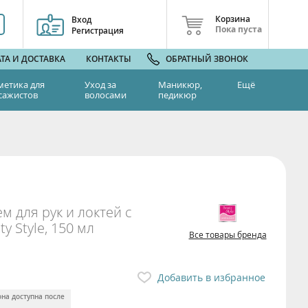
Корзина
Вход
Пока пуста
Регистрация
ТА И ДОСТАВКА
КОНТАКТЫ
ОБРАТНЫЙ ЗВОНОК
метика для
Уход за
Маникюр,
Ещё
сажистов
волосами
педикюр
 для рук и локтей с
 Style, 150 мл
Все товары бренда
Добавить в избранное
она доступна после