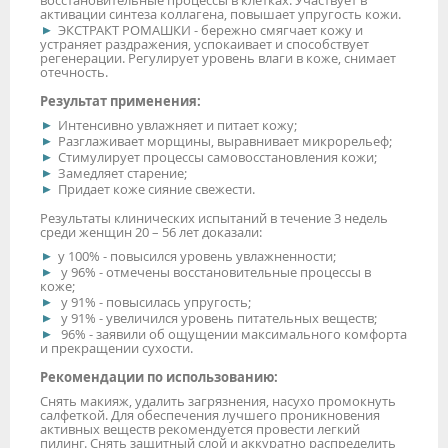
активации синтеза коллагена, повышает упругость кожи.
ЭКСТРАКТ РОМАШКИ - бережно смягчает кожу и
устраняет раздражения, успокаивает и способствует
регенерации. Регулирует уровень влаги в коже, снимает
отечность.
Результат применения:
Интенсивно увлажняет и питает кожу;
Разглаживает морщины, выравнивает микрорельеф;
Стимулирует процессы самовосстановления кожи;
Замедляет старение;
Придает коже сияние свежести.
Результаты клинических испытаний в течение 3 недель
среди женщин 20 – 56 лет доказали:
у 100% - повысился уровень увлажненности;
у 96% - отмечены восстановительные процессы в
коже;
у 91% - повысилась упругость;
у 91% - увеличился уровень питательных веществ;
96% - заявили об ощущении максимального комфорта
и прекращении сухости.
Рекомендации по использованию:
Снять макияж, удалить загрязнения, насухо промокнуть
салфеткой. Для обеспечения лучшего проникновения
активных веществ рекомендуется провести легкий
пилинг. Снять защитный слой и аккуратно распределить