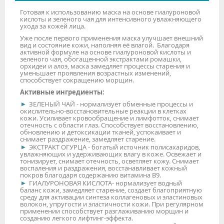
Готовая к использованию маска на основе гиалуроновой
кислоты и зеленого чая для интенсивного увлажняющего
ухода за кожей лица.
Уже после первого применения маска улучшает внешний
вид и состояние кожи, наполняя её влагой. Благодаря
активной формуле на основе гиалуроновой кислоты и
зеленого чая, обогащенной экстрактами ромашки,
орхидеи и алоэ, маска замедляет процессы старения и
уменьшает проявления возрастных изменений,
способствует сокращению морщин.
Активные ингредиенты:
ЗЕЛЕНЫЙ ЧАЙ - нормализует обменные процессы и
окислительно-восстановительные реакции в клетках
кожи. Усиливает кровообращение и лимфотток, снимает
отечность с области глаз. Способствует восстановлению,
обновлению и детоксикации тканей, успокаивает и
снимает раздражение, замедляет старение.
ЭКСТРАКТ ОГУРЦА - богатый источник полисахаридов,
увлажняющих и удерживающих влагу в коже. Освежает и
тонизирует, снимает отечность, осветляет кожу. Снимает
воспаления и раздражения, восстанавливает кожный
покров благодаря содержанию витамина В9.
ГИАЛУРОНОВАЯ КИСЛОТА- нормализует водный
баланс кожи, замедляет старение, создает благоприятную
среду для активации синтеза коллагеновых и эластиновых
волокон, упругости и эластичности кожи. При регулярном
применении способствует разглаживанию морщин и
созданию легкого лифтинг-эффекта.