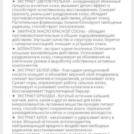
ЭКСТРАКТ ЦВЕТОВ ПОЛЫНИ - координирует обменные
процессы в клетках кожи, вызывает детокс-эффект и
способствует естественному восстановлению. Снимает
красноту, уменьшает раздражение кожи, обладает
противовоспалительным действием, убирает отеки.
Растительные флавоноиды полыни блокируют свободные
радикалы, способствуют омоложению.
ЭФИРНОЕ МАСЛО КРАСНОЙ СОСНЫ - обладает
противовоспалительным и общим оздоравливающим
действием. Улучшает качество и структуру кожи, борется
с гиперпигментацией, очищает и устраняет отеки.
АЛЛАНТОИН - экстракт корня окопника. Отличается
мощным заживляющим действием. Успокаивает
раздраженную кожу, стимулирует ее обновление на
клеточном уровне и выработку собственных активных
компонентов.
ЭКСТРАКТ БЕЛОЙ ИВЫ - благодаря салицилловой
кислоте очищает и обновляет верхний слой эпидермиса,
снимает воспаления и покраснения, успокаивает кожу.
Сужает поры, нормализует работу сальных желез,
тонизирует и усиливает синтез коллагена в коже.
Восстанавливает гидролипидный барьер.
ЭКСТРАКТ ОРХИДЕИ - богатый источник кальция,
магния, азота, калия и других важных для кожи
микроэлементов. Активные вещества орхидеи питают
кожу, способствуют сохранению влаги, нормальной
жизнедеятельности клеток и сохранению молодости.
ЭКСТРАКТ АЛОЭ - накапливает и удерживает влагу в
коже. Мощный источник антиоксидантов,
нейтрализующий вредного воздействие свободных
радикалов, восстанавливает окислительно-
восстановительные процессы в клетках. Участвует в