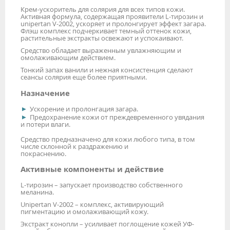
Крем-ускоритель для солярия для всех типов кожи.
Активная формула, содержащая проявители L-тирозин и
unipertan V-2002, ускоряет и пролонгирует эффект загара.
Флэш комплекс подчеркивает темный оттенок кожи,
растительные экстракты освежают и успокаивают.
Средство обладает выраженным увлажняющим и
омолаживающим действием.
Тонкий запах ванили и нежная консистенция сделают
сеансы солярия еще более приятными.
Назначение
Ускорение и пролонгация загара.
Предохранение кожи от преждевременного увядания
и потери влаги.
Средство предназначено для кожи любого типа, в том
числе склонной к раздражению и
покраснению.
Активные компоненты и действие
L-тирозин – запускает производство собственного
меланина.
Unipertan V-2002 – комплекс, активирующий
пигментацию и омолаживающий кожу.
Экстракт конопли – усиливает поглощение кожей УФ-