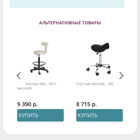
АЛЬТЕРНАТИВНЫЕ ТОВАРЫ
Стул мастера МД - 9017
Стул мастера МД - 302
Ст
высокий
9 390
8 715
1
КУПИТЬ
КУПИТЬ