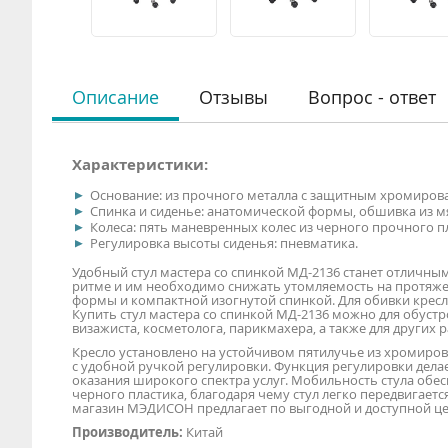
Описание
Отзывы
Вопрос - ответ
Характеристики:
Основание: из прочного металла с защитным хромиро
Спинка и сиденье: анатомической формы, обшивка из м
Колеса: пять маневренных колес из черного прочного п
Регулировка высоты сиденья: пневматика.
Удобный стул мастера со спинкой МД-2136 станет отличны
ритме и им необходимо снижать утомляемость на протяж
формы и компактной изогнутой спинкой. Для обивки кресл
Купить стул мастера со спинкой МД-2136 можно для обуст
визажиста, косметолога, парикмахера, а также для других 
Кресло установлено на устойчивом пятилучье из хромиро
с удобной ручкой регулировки. Функция регулировки делае
оказания широкого спектра услуг. Мобильность стула обе
черного пластика, благодаря чему стул легко передвигаетс
магазин МЭДИСОН предлагает по выгодной и доступной це
Производитель:
Китай