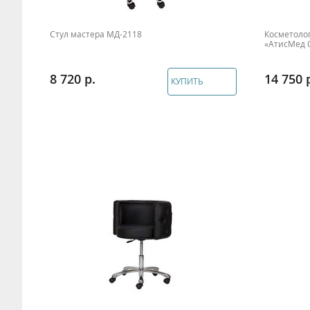
Стул мастера МД-2118
Косметолог
«АтисМед 
8 720
14 750
КУПИТЬ