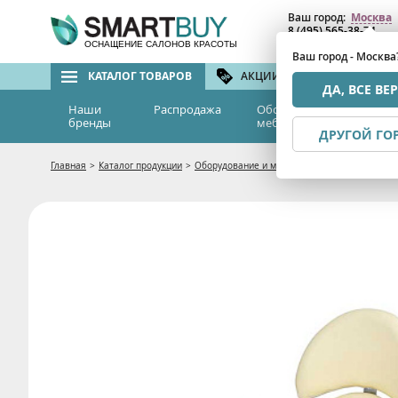
Ваш город:
Москва
8 (495) 565-38-74
8 (800) 775-82-76
(бе
ОСНАЩЕНИЕ САЛОНОВ КРАСОТЫ
Ваш город - Москва
КАТАЛОГ ТОВАРОВ
АКЦИИ И СКИДКИ
БРЕ
ДА, ВСЕ ВЕ
Наши
Распродажа
Оборудование и
Эс
бренды
мебель
м
ДРУГОЙ ГО
Главная
>
Каталог продукции
>
Оборудование и мебель
>
Мебель для салон