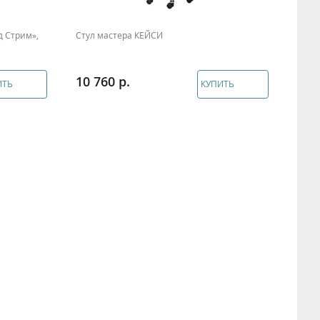
д Стрим»,
Стул мастера КЕЙСИ
Стул
белы
10 760
9 7
ИТЬ
КУПИТЬ