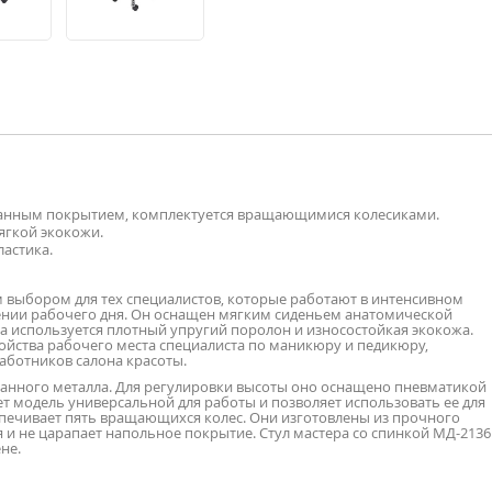
ванным покрытием, комплектуется вращающимися колесиками.
ягкой экокожи.
ластика.
м выбором для тех специалистов, которые работают в интенсивном
ении рабочего дня. Он оснащен мягким сиденьем анатомической
а используется плотный упругий поролон и износостойкая экокожа.
ройства рабочего места специалиста по маникюру и педикюру,
работников салона красоты.
ванного металла. Для регулировки высоты оно оснащено пневматикой
т модель универсальной для работы и позволяет использовать ее для
спечивает пять вращающихся колес. Они изготовлены из прочного
я и не царапает напольное покрытие. Стул мастера со спинкой МД-2136
не.