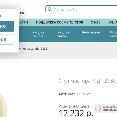
сплатный по РФ)
?
НДЫ
НОВОСТИ
ПОДДЕРЖКА КОСМЕТОЛОГОВ
О НАС
ОПЛА
РНО
тетическая
Уход за
Уход за
Депиляция
Кос
едицина
лицом
телом
мас
РОД
а красоты
>
Стул мастера МД - 2136
Стул мастера МД - 2136
Артикул : 2901127
Розничная цена
Цена для с
12 232 р.
авториза