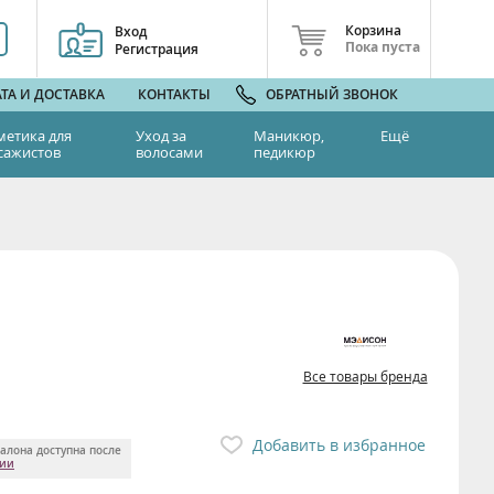
Корзина
Вход
Пока пуста
Регистрация
ТА И ДОСТАВКА
КОНТАКТЫ
ОБРАТНЫЙ ЗВОНОК
метика для
Уход за
Маникюр,
Ещё
сажистов
волосами
педикюр
Все товары бренда
Добавить в избранное
алона доступна после
ции