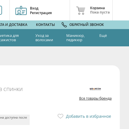
Корзина
Вход
Пока пуста
Регистрация
ТА И ДОСТАВКА
КОНТАКТЫ
ОБРАТНЫЙ ЗВОНОК
метика для
Уход за
Маникюр,
Ещё
сажистов
волосами
педикюр
з спинки
Все товары бренда
Добавить в избранное
она доступна после