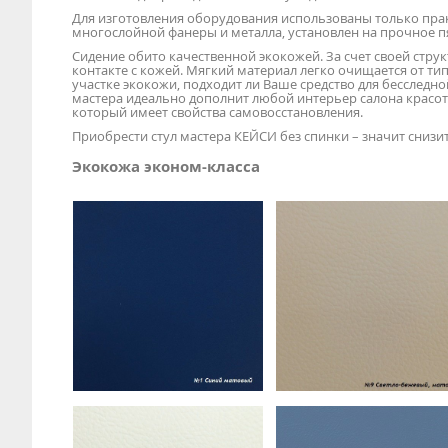
Для изготовления оборудования использованы только пра
многослойной фанеры и металла, установлен на прочное п
Сидение обито качественной экокожей. За счет своей стру
контакте с кожей. Мягкий материал легко очищается от т
участке экокожи, подходит ли Ваше средство для бесследн
мастера идеально дополнит любой интерьер салона красот
который имеет свойства самовосстановления.
Приобрести стул мастера КЕЙСИ без спинки – значит снизи
Экокожа эконом-класса