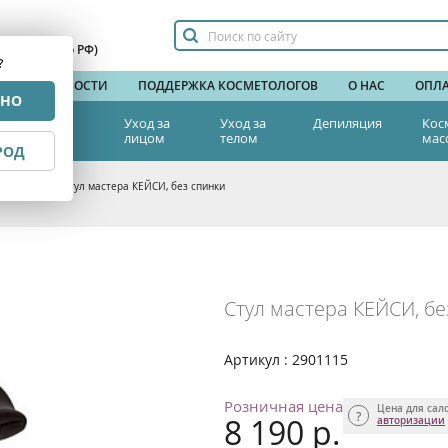
сплатный по РФ)
?
НДЫ
НОВОСТИ
ПОДДЕРЖКА КОСМЕТОЛОГОВ
О НАС
ОПЛА
РНО
тетическая
Уход за
Уход за
Депиляция
Кос
едицина
лицом
телом
мас
РОД
а красоты
>
Стул мастера КЕЙСИ, без спинки
Стул мастера КЕЙСИ, бе
Артикул : 2901115
Розничная цена
Цена для сал
8 190 р.
авторизации