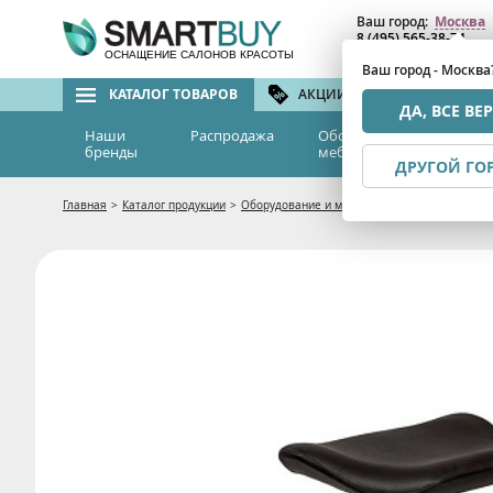
Ваш город:
Москва
8 (495) 565-38-74
8 (800) 775-82-76
(бе
ОСНАЩЕНИЕ САЛОНОВ КРАСОТЫ
Ваш город - Москва
КАТАЛОГ ТОВАРОВ
АКЦИИ И СКИДКИ
БРЕ
ДА, ВСЕ ВЕ
Наши
Распродажа
Оборудование и
Эс
бренды
мебель
м
ДРУГОЙ ГО
Главная
>
Каталог продукции
>
Оборудование и мебель
>
Мебель для салон