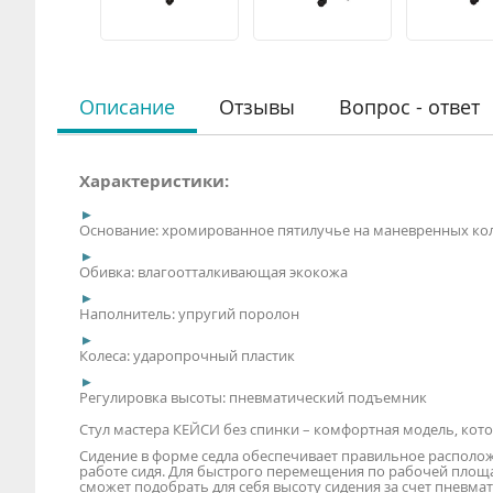
Описание
Отзывы
Вопрос - ответ
Характеристики:
Основание: хромированное пятилучье на маневренных ко
Обивка: влагоотталкивающая экокожа
Наполнитель: упругий поролон
Колеса: ударопрочный пластик
Регулировка высоты: пневматический подъемник
Стул мастера КЕЙСИ без спинки – комфортная модель, кот
Сидение в форме седла обеспечивает правильное располож
работе сидя. Для быстрого перемещения по рабочей пло
сможет подобрать для себя высоту сидения за счет пневма