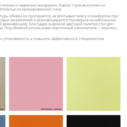
ктичные и надежные материалы. Каркас стула выполнен из
ятилучье из хромированной стали.
ктуры обивка не протирается, не впитывает влагу и комфортна при
иповых загрязнений и дезинфицируется (проверьте на небольшом
ой дезинфекции). Благодаря широкой цветовой палитре стул для
ы. Под обивкой использован эластичный наполнитель – поролон,
ть утомляемость и повысить эффективность специалистов.