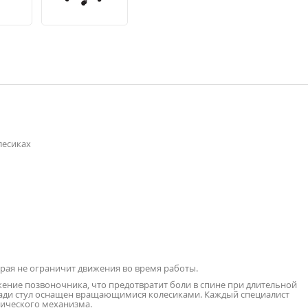
лесиках
орая не ограничит движения во время работы.
ение позвоночника, что предотвратит боли в спине при длительной
щади стул оснащен вращающимися колесиками. Каждый специалист
тического механизма.