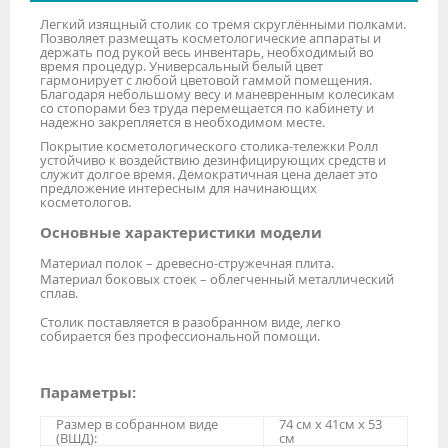
Легкий изящный столик со тремя скруглёнными полками.
Позволяет размещать косметологические аппараты и
держать под рукой весь инвентарь, необходимый во
время процедур. Универсальный белый цвет
гармонирует с любой цветовой гаммой помещения.
Благодаря небольшому весу и маневренным колесикам
со стопорами без труда перемещается по кабинету и
надежно закрепляется в необходимом месте.
Покрытие косметологического столика-тележки Ролл
устойчиво к воздействию дезинфицирующих средств и
служит долгое время. Демократичная цена делает это
предложение интересным для начинающих
косметологов.
Основные характеристики модели
Материал полок – древесно-стружечная плита.
Материал боковых стоек – облегченный металлический
сплав.
Столик поставляется в разобранном виде, легко
собирается без профессиональной помощи.
Параметры:
Размер в собранном виде
74 см х 41см х 53
(ВШД):
см