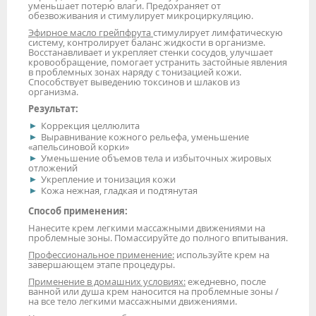
уменьшает потерю влаги. Предохраняет от
обезвоживания и стимулирует микроциркуляцию.
Эфирное масло грейпфрута
стимулирует лимфатическую
систему, контролирует баланс жидкости в организме.
Восстанавливает и укрепляет стенки сосудов, улучшает
кровообращение, помогает устранить застойные явления
в проблемных зонах наряду с тонизацией кожи.
Способствует выведению токсинов и шлаков из
организма.
Результат:
Коррекция целлюлита
Выравнивание кожного рельефа, уменьшение
«апельсиновой корки»
Уменьшение объемов тела и избыточных жировых
отложений
Укрепление и тонизация кожи
Кожа нежная, гладкая и подтянутая
Способ применения:
Нанесите крем легкими массажными движениями на
проблемные зоны. Помассируйте до полного впитывания.
Профессиональное применение:
используйте крем на
завершающем этапе процедуры.
Применение в домашних условиях:
ежедневно, после
ванной или душа крем наносится на проблемные зоны /
на все тело легкими массажными движениями.