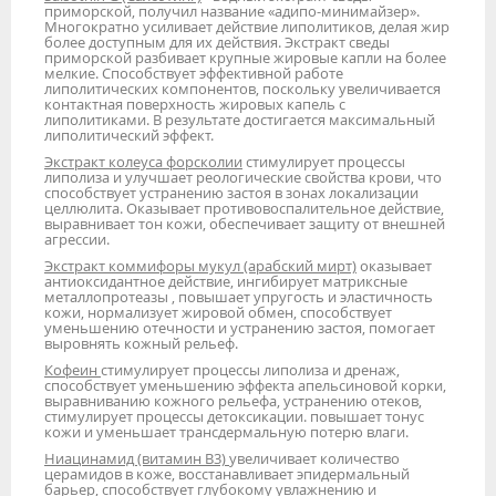
приморской, получил название «адипо-минимайзер».
Многократно усиливает действие липолитиков, делая жир
более доступным для их действия. Экстракт сведы
приморской разбивает крупные жировые капли на более
мелкие. Способствует эффективной работе
липолитических компонентов, поскольку увеличивается
контактная поверхность жировых капель с
липолитиками. В результате достигается максимальный
липолитический эффект.
Экстракт колеуса форсколии
стимулирует процессы
липолиза и улучшает реологические свойства крови, что
способствует устранению застоя в зонах локализации
целлюлита. Оказывает противовоспалительное действие,
выравнивает тон кожи, обеспечивает защиту от внешней
агрессии.
Экстракт коммифоры мукул (арабский мирт)
оказывает
антиоксидантное действие, ингибирует матриксные
металлопротеазы , повышает упругость и эластичность
кожи, нормализует жировой обмен, способствует
уменьшению отечности и устранению застоя, помогает
выровнять кожный рельеф.
Кофеин
стимулирует процессы липолиза и дренаж,
способствует уменьшению эффекта апельсиновой корки,
выравниванию кожного рельефа, устранению отеков,
стимулирует процессы детоксикации. повышает тонус
кожи и уменьшает трансдермальную потерю влаги.
Ниацинамид (витамин В3)
увеличивает количество
церамидов в коже, восстанавливает эпидермальный
барьер, способствует глубокому увлажнению и