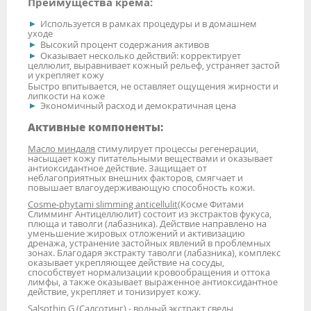
Преимущества крема:
Используется в рамках процедуры и в домашнем
уходе
Высокий процент содержания активов
Оказывает несколько действий: корректирует
целлюлит, выравнивает кожный рельеф, устраняет застой
и укрепляет кожу
Быстро впитывается, не оставляет ощущения жирности и
липкости на коже
Экономичный расход и демократичная цена
Активные компоненты:
Масло миндаля
стимулирует процессы регенерации,
насыщает кожу питательными веществами и оказывает
антиоксидантное действие. Защищает от
неблагоприятных внешних факторов, смягчает и
повышает влагоудерживающую способность кожи.
Cosme-phytami slimming anticellulit
(Косме Фитами
Слимминг Антицеллюлит) состоит из экстрактов фукуса,
плюща и таволги (лабазника). Действие направлено на
уменьшение жировых отложений и активизацию
дренажа, устранение застойных явлений в проблемных
зонах. Благодаря экстракту таволги (лабазника), комплекс
оказывает укрепляющее действие на сосуды,
способствует нормализации кровообращения и оттока
лимфы, а также оказывает выраженное антиоксидантное
действие, укрепляет и тонизирует кожу.
Salsothin G (Салсотинг)
- водный экстракт сведы