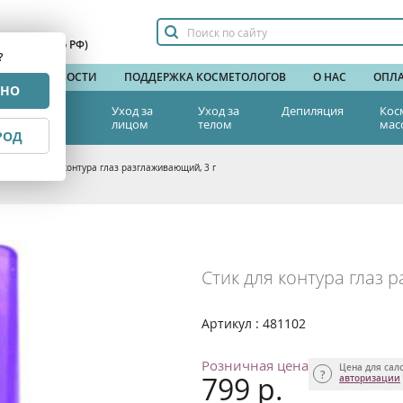
сплатный по РФ)
?
НДЫ
НОВОСТИ
ПОДДЕРЖКА КОСМЕТОЛОГОВ
О НАС
ОПЛА
РНО
тетическая
Уход за
Уход за
Депиляция
Кос
едицина
лицом
телом
мас
РОД
аз
>
Стик для контура глаз разглаживающий, 3 г
Стик для контура глаз 
Артикул : 481102
Розничная цена
Цена для сал
799 р.
авторизации