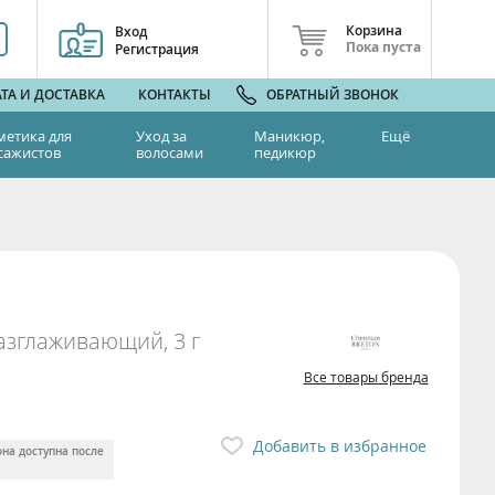
Корзина
Вход
Пока пуста
Регистрация
ТА И ДОСТАВКА
КОНТАКТЫ
ОБРАТНЫЙ ЗВОНОК
метика для
Уход за
Маникюр,
Ещё
сажистов
волосами
педикюр
разглаживающий, 3 г
Все товары бренда
Добавить в избранное
она доступна после