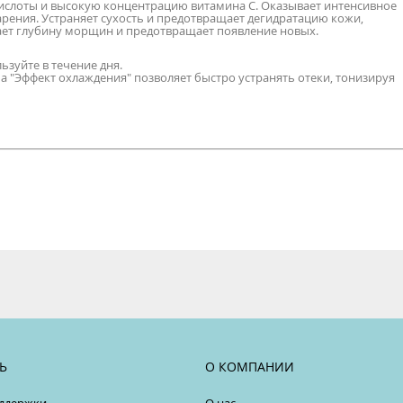
слоты и высокую концентрацию витамина С. Оказывает интенсивное
арения. Устраняет сухость и предотвращает дегидратацию кожи,
ает глубину морщин и предотвращает появление новых.
ьзуйте в течение дня.
ма "Эффект охлаждения" позволяет быстро устранять отеки, тонизируя
Ь
О КОМПАНИИ