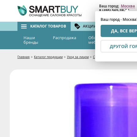
Ваш город:
Москва
8 (495) 565-38-74
8 (800) 775-82-76
(бе
ОСНАЩЕНИЕ САЛОНОВ КРАСОТЫ
Ваш город - Москва
КАТАЛОГ ТОВАРОВ
АКЦИИ И СКИДКИ
БРЕ
ДА, ВСЕ ВЕ
Наши
Распродажа
Оборудование и
Эс
бренды
мебель
м
ДРУГОЙ ГО
Главная
>
Каталог продукции
>
Уход за лицом
>
Средства для кожи вокруг гл