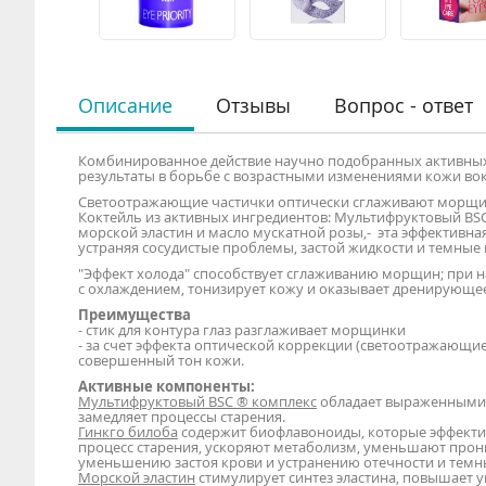
Описание
Отзывы
Вопрос - ответ
Комбинированное действие научно подобранных активных
результаты в борьбе с возрастными изменениями кожи вок
Светоотражающие частички оптически сглаживают морщи
Коктейль из активных ингредиентов: Мультифруктовый BSC
морской эластин и масло мускатной розы,- эта эффективна
устраняя сосудистые проблемы, застой жидкости и темные 
"Эффект холода" способствует сглаживанию морщин; при на
с охлаждением, тонизирует кожу и оказывает дренирующее
Преимущества
- стик для контура глаз разглаживает морщинки
- за счет эффекта оптической коррекции (светоотражающи
совершенный тон кожи.
Активные компоненты:
Мультифруктовый BSC ® комплекс
обладает выраженными 
замедляет процессы старения.
Гинкго билоба
содержит биофлавоноиды, которые эффекти
процесс старения, ускоряют метаболизм, уменьшают прони
уменьшению застоя крови и устранению отечности и темны
Морской эластин
стимулирует синтез эластина, повышает 