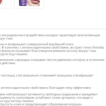
 ингредиентов и воздействие холодом гарантирует впечатляющие
руг глаз.
ны и возвращают совершенный вид Вашей коже.
 ® комплекс с антиоксидантными свойствами, экстракт гинко билоба,
я формула оказывает благотворное влияние на кожу вокруг глаз,
круги под глазами.
несении, карандаш оказывает легкое давление, которое, в сочетании
 действие.
е частицы), стик визуально сглаживает морщины и возвращает
антиоксидантными свойствами, благодаря чему эффективно
вно нейтрализуют активность свободных радикалов и замедляют
цаемость капилляров, ослабляют спазм артериол, что ведет к
х кругов под глазами.
упругость кожи и предупреждает образование морщин.