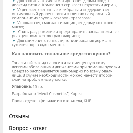
Для защиты от УФЛ и матирования дермы вводят
диоксид титана. Компонент скрывает недостатки дермы;
Укрепляет клеточные мембраны и поддерживает
оптимальный уровень влаги в клетках натуральный
компонент из группы сахаров - трегалоза;
Успокаивает, смягчает и защищает дерму кокосовое
масло;
Снять раздражение и предотвратить воспалительные
реакции поможет экстракт лакрицы;
Для снижения отечности, тонизирования дермы и
сужения пор вводят ментол.
Как наносить тональное средство кушон?
Тональный флюид наносится на очищенную кожу
легкими вбивающими движениями при помощи пуховки.
Средство распределяется равномерно по всему овалу
лица. В случае необходимости можно нанести второй
слой на проблемные участки.
Упаковка
: 15 гр.
Разработано "Meoli Cosmetics", Корея
Произведено в филиале изготовителя, КНР
Отзывы
Вопрос - ответ