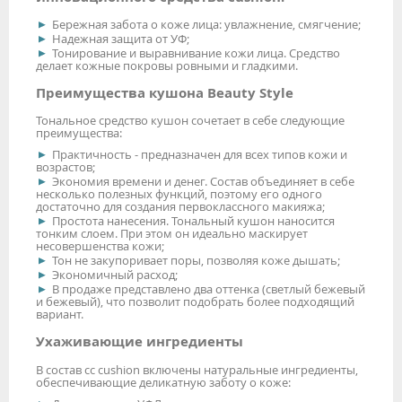
Бережная забота о коже лица: увлажнение, смягчение;
Надежная защита от УФ;
Тонирование и выравнивание кожи лица. Средство
делает кожные покровы ровными и гладкими.
Преимущества кушона Beauty Style
Тональное средство кушон сочетает в себе следующие
преимущества:
Практичность - предназначен для всех типов кожи и
возрастов;
Экономия времени и денег. Состав объединяет в себе
несколько полезных функций, поэтому его одного
достаточно для создания первоклассного макияжа;
Простота нанесения. Тональный кушон наносится
тонким слоем. При этом он идеально маскирует
несовершенства кожи;
Тон не закупоривает поры, позволяя коже дышать;
Экономичный расход;
В продаже представлено два оттенка (светлый бежевый
и бежевый), что позволит подобрать более подходящий
вариант.
Ухаживающие ингредиенты
В состав cc cushion включены натуральные ингредиенты,
обеспечивающие деликатную заботу о коже: