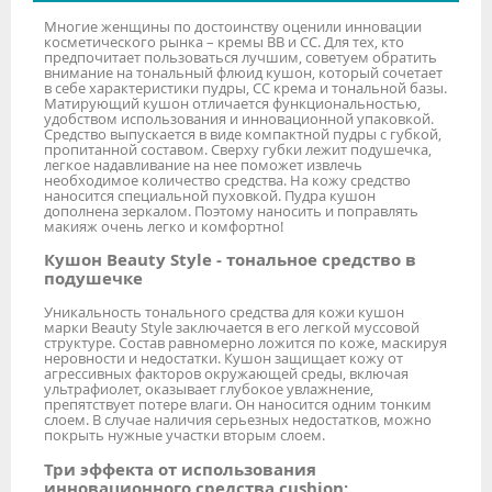
Многие женщины по достоинству оценили инновации
косметического рынка – кремы ВВ и СС. Для тех, кто
предпочитает пользоваться лучшим, советуем обратить
внимание на тональный флюид кушон, который сочетает
в себе характеристики пудры, СС крема и тональной базы.
Матирующий кушон отличается функциональностью,
удобством использования и инновационной упаковкой.
Средство выпускается в виде компактной пудры с губкой,
пропитанной составом. Сверху губки лежит подушечка,
легкое надавливание на нее поможет извлечь
необходимое количество средства. На кожу средство
наносится специальной пуховкой. Пудра кушон
дополнена зеркалом. Поэтому наносить и поправлять
макияж очень легко и комфортно!
Кушон Beauty Style - тональное средство в
подушечке
Уникальность тонального средства для кожи кушон
марки Beauty Style заключается в его легкой муссовой
структуре. Состав равномерно ложится по коже, маскируя
неровности и недостатки. Кушон защищает кожу от
агрессивных факторов окружающей среды, включая
ультрафиолет, оказывает глубокое увлажнение,
препятствует потере влаги. Он наносится одним тонким
слоем. В случае наличия серьезных недостатков, можно
покрыть нужные участки вторым слоем.
Три эффекта от использования
инновационного средства cushion: