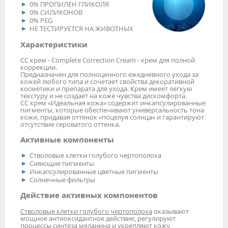
0% ПРОПИЛЕН ГЛИКОЛЯ
0% СИЛИКОНОВ
0% PEG
НЕ ТЕСТИРУЕТСЯ НА ЖИВОТНЫХ
Характеристики
СС крем - Complete Correction Cream - крем для полной
коррекции.
Предназначен для полноценного ежедневного ухода за
кожей любого типа и сочетает свойства декоративной
косметики и препарата для ухода. Крем имеет легкую
текстуру и не создает на коже чувства дискомфорта.
СС крем «Идеальная кожа» содержит инкапсулированные
пигменты, которые обеспечивают универсальность тона
кожи, придавая оттенок «поцелуя солнца» и гарантируют
отсутствие сероватого оттенка.
Активные компоненты
Стволовые клетки голубого чертополоха
Сияющие пигменты
Инкапсулированные цветные пигменты
Солнечные фильтры
Действие активных компонентов
Стволовые клетки голубого чертополоха
оказывают
мощное антиоксидантное действие, регулируют
процессы синтеза меланина и укрепляют кожу,