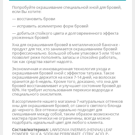
Попробуйте окрашивание специальной хной для бровей,
если Вы хотите:
— восстановить брови
— исправить асимметрию форм бровей
— добиться стойкого цвета и долговременного эффекта
ухоженных бровей
Хна для окрашивания бровей в металлической баночке -
продукт для тех, кто занимается окрашиванием бровей
профессионально. Большой объем упаковки 5 или 10 мл
позволит реже пополнять запасы и спокойно работать,
так как средства хватит надолго.
Экономичная и инновационная технология ухода и
окрашивания бровей хной с эффектом татуажа. Такое
окрашивание держится на коже 7-14 дней, на волосках
хранится до 6 недель. Кроме того, доказано, что хна для
бровей восстанавливает и улучшает состояние бровей до
60%. Не требует использования перекиси водорода и
специального окислителя.
В ассортименте нашего магазина 7 натуральных оттенков
хны для окрашивания бровей, от самого светлого блонда
до черного. Все оттенки идеально подходят для
смешивания между собой, таким образом возможности
мастера практически не ограничены, всегда можно
подобрать идеальный цвет для любого клиента.
Состав/материал:
LAWSONIA INERMIS (HENNA) LEAF
POWDER, SILICA, SODIUM PERBORATE, CITRIC ACID, P-