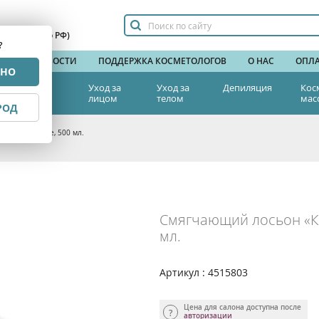
сплатный по РФ)
?
НДЫ
НОВОСТИ
ПОДДЕРЖКА КОСМЕТОЛОГОВ
О НАС
ОПЛА
РНО
тетическая
Уход за
Уход за
Депиляция
Кос
едицина
лицом
телом
мас
РОД
» Beauty Style, 500 мл.
Смягчающий лосьон «Ко
мл.
Артикул : 4515803
Цена для салона доступна после
авторизации