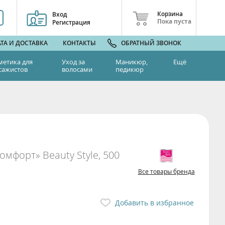
Корзина
Вход
Пока пуста
Регистрация
ТА И ДОСТАВКА
КОНТАКТЫ
ОБРАТНЫЙ ЗВОНОК
метика для
Уход за
Маникюр,
Ещё
сажистов
волосами
педикюр
мфорт» Beauty Style, 500
Все товары бренда
Добавить в избранное