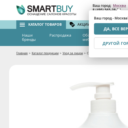
Ваш город:
Москва
8 (495) 565-38-74
8 (800) 775-82-76
(бе
ОСНАЩЕНИЕ САЛОНОВ КРАСОТЫ
Ваш город - Москва
КАТАЛОГ ТОВАРОВ
АКЦИИ И СКИДКИ
БРЕ
ДА, ВСЕ ВЕ
Наши
Распродажа
Оборудование и
Эс
бренды
мебель
м
ДРУГОЙ ГО
Главная
>
Каталог продукции
>
Уход за лицом
>
Смягчающий лосьон «Комфорт