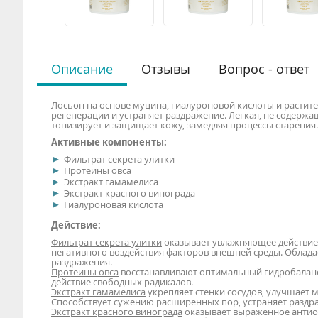
Описание
Отзывы
Вопрос - ответ
Лосьон на основе муцина, гиалуроновой кислоты и растит
регенерации и устраняет раздражение. Легкая, не содержа
тонизирует и защищает кожу, замедляя процессы старения.
Активные компоненты:
Фильтрат секрета улитки
Протеины овса
Экстракт гамамелиса
Экстракт красного винограда
Гиалуроновая кислота
Действие:
Фильтрат секрета улитки
оказывает увлажняющее действие,
негативного воздействия факторов внешней среды. Облада
раздражения.
Протеины овса
восстанавливают оптимальный гидробаланс 
действие свободных радикалов.
Экстракт гамамелиса
укрепляет стенки сосудов, улучшает 
Способствует сужению расширенных пор, устраняет раздр
Экстракт красного винограда
оказывает выраженное антиок