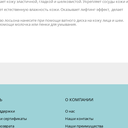
лает кожу эластичной, гладкой и шелковистой. Укрепляет сосуды кожи 
т естественную влажность кожи. Оказывает лифтинг-эффект, делает
о лосьона нанесите при помощи ватного диска на кожу лица и шеи.
помощи молочка или пенки для умывания.
Ь
О КОМПАНИИ
ддержки
О нас
 и сертификаты
Наши контакты
возврата
Наши преимущества