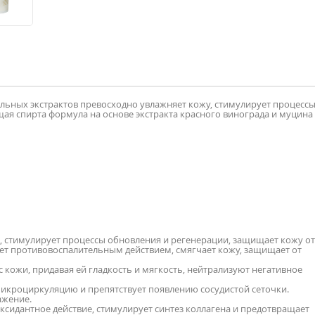
ельных экстрактов превосходно увлажняет кожу, стимулирует процесс
щая спирта формула на основе экстракта красного винограда и муцина
 стимулирует процессы обновления и регенерации, защищает кожу от
ет противовоспалительным действием, смягчает кожу, защищает от
кожи, придавая ей гладкость и мягкость, нейтрализуют негативное
микроциркуляцию и препятствует появлению сосудистой сеточки.
ажение.
сидантное действие, стимулирует синтез коллагена и предотвращает