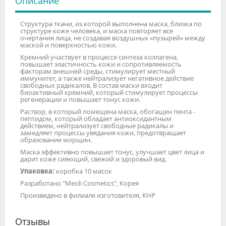
Описание
Структура ткани, из которой выполнена маска, близка по
структуре коже человека, и маска повторяет все
очертания лица, не создавая воздушных «пузырей» между
маской и поверхностью кожи.
Кремний участвует в процессе синтеза коллагена,
повышает эластичность кожи и сопротивляемость
факторам внешней среды, стимулирует местный
иммунитет, а также нейтрализует негативное действие
свободных радикалов. В состав маски входит
биоактивный кремний, который стимулирует процессы
регенерации и повышает тонус кожи.
Раствор, в который помещена маска, обогащен пента -
пептидом, который обладает антиоксидантным
действием, нейтрализует свободные радикалы и
замедляет процессы увядания кожи, предотвращает
образование морщин.
Маска эффективно повышает тонус, улучшает цвет лица и
дарит коже сияющий, свежий и здоровый вид.
Упаковка:
коробка 10 масок
Разработано "Meoli Cosmetics", Корея
Произведено в филиале изготовителя, КНР
Отзывы