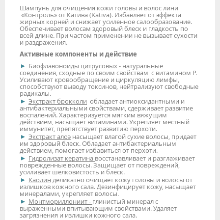
Шампунь для очищения кожи головы и волос лини
«Контроль» от Катива (Kativa). Избавляет от эффекта
жирных корней и снижает усиленное салообразование.
Обеспечивает волосам здоровый блеск и гладкость по
всей длине. При частом применении не вызывает сухости
и раздражения.
Активные компоненты и действие
Биофлавоноиды цитрусовых
- натуральные
соединения, сходные по своим свойствам с витамином Р.
Усиливают кровообращение и циркуляцию лимфы,
способствуют выводу токсинов, нейтрализуют свободные
радикалы.
Экстракт брокколи
обладает антиоксидантными и
антибактериальными свойствами, сдерживает развитие
воспалений. Характеризуется мягким вяжущим
действием, насыщает витаминами. Укрепляет местный
иммунитет, препятствует развитию перхоти.
Экстракт алоэ
насыщает влагой сухие волосы, придает
им здоровый блеск. Обладает антибактериальным
действием, помогает избавиться от перхоти.
Гидролизат кератина
восстанавливает и разглаживает
поврежденные волосы. Защищает от повреждений,
усиливает шелковистость и блеск.
Каолин
деликатно очищает кожу головы и волосы от
излишков кожного сала. Дезинфицирует кожу, насыщает
минералами, укрепляет волосы.
Монтмориллониит -
глинистый минерал с
выраженными впитывающим свойствами. Удаляет
загрязнения и излишки кожного сала.