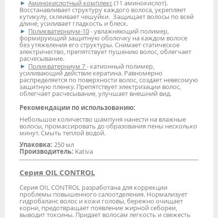
Аминокислотный комплекс
(11 аминокислот).
Восстанавливает структуру каждого волоса, укрепляет
кутикулу, склеивает чешуйки. Защищает волосы по всей
длине, усиливает гладкость и блеск.
Поликватерниум-10
- увлажняющий полимер,
формирующий защитную оболочку на каждом волосе
без утяжеления его структуры. Снимает статическое
электричество, препятствует пушению волос, облегчает
расчесывание.
Поликватерниум 7
- катионный полимер,
усиливающий действие кератина. Равномерно
распределяется по поверхности волос, создает невесомую
защитную пленку. Препятствует электризации волос,
облегчает расчесывание, улучшает внешний вид.
Рекомендации по использованию:
Небольшое количество шампуня нанести на влажные
волосы, промассировать до образования пены несколько
минут. Смыть теплой водой.
Упаковка:
250 мл
Производитель:
Kativa
Серия OIL CONTROL
Серия OIL CONTROL разработана для коррекции
проблемы повышенного салоотделения. Нормализует
гидробаланс волос и кожи головы, бережно очищает
корни, предотвращает появление жирной себореи,
выводит токсины. Придает волосам легкость и свежесть