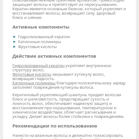
обволакивая нежным приятным ароматом. Превосходно
защищает волосы и препятствует их пересушиванию.
Кератин является основным белком, который укрепляет и
восстанавливает волосы, возвращает силу, здоровый
блеск и сияние.
Активные компоненты
Гидролизованный кератин
Катионные полимеры
Фруктовые кислоты
Действие активных компонентов
Гидролизованный кератин
укрепляет внутреннюю
структуру волос.
Фруктовые кислоты
закрывают кутикулу волос,
возвращая гладкость.
Катионные полимеры
благодаря положительному заряду
заполняет повреждения кутикулы волоса.
Кератиновый укрепляющий шампунь придает волосам
блеск и шелковистость, предотвращает сухость и
ломкость волос, обеспечивает надежную защиту и
восстановление при окрашивании, температурном и
химическом воздействии, облегчает расчесывание и
укладку. Делает волосы более стойкими к повреждениям.
Рекомендации по использованию
Нанести на влажные волосы и деликатно помассировать