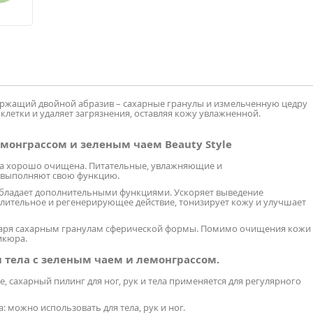
ержащий двойной абразив – сахарные гранулы и измельченную цедру
клетки и удаляет загрязнения, оставляя кожу увлажненной.
емонграссом и зеленым чаем Beauty Style
жа хорошо очищена. Питательные, увлажняющие и
 выполняют свою функцию.
 обладает дополнительными функциями. Ускоряет выведение
лительное и регенерирующее действие, тонизирует кожу и улучшает
одаря сахарным гранулам сферической формы. Помимо очищения кожи
икюра.
и тела с зеленым чаем и лемонграссом.
ахарный пилинг для ног, рук и тела применяется для регулярного
 можно использовать для тела, рук и ног.