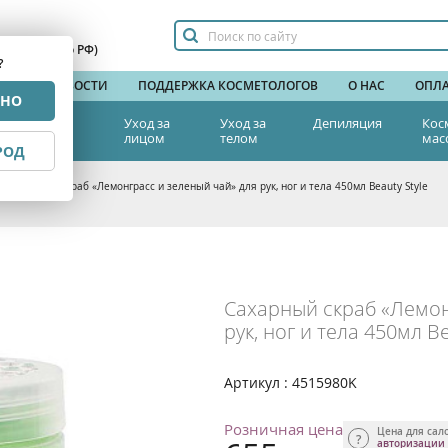
сплатный по РФ)
?
НДЫ
НОВОСТИ
ПОДДЕРЖКА КОСМЕТОЛОГОВ
О НАС
ОПЛА
РНО
тетическая
Уход за
Уход за
Депиляция
Кос
едицина
лицом
телом
мас
РОД
>
Сахарный скраб «Лемонграсс и зеленый чай» для рук, ног и тела 450мл Beauty Style
Сахарный скраб «Лемон
рук, ног и тела 450мл Be
Артикул : 4515980K
Розничная цена
Цена для сал
авторизации