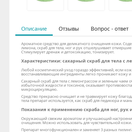
Описание
Отзывы
Вопрос - ответ
Ароматное средство для деликатного очищения кожи. Сод
лимона, скраб для тела, ног и рук отшелушивает отмершие 
Стимулирует дренаж и детоксикацию, тонизирует.
Характеристики: сахарный скраб для тела с л
Любой косметический уход гораздо эффективней, если ко
восстанавливающие ингредиенты легко проникают кожу и
Сахарный скраб для тела с лемонграссом и зеленым чаем
избыточной жидкости и токсинов, оказывает противовоспа
микроциркуляцию.
Средство прекрасно очищает и не травмирует кожу благ
тела препарат используется, как скраб для педикюра и ман
Показания к применению скраба для ног, рук 
Окружающий свежим ароматом и улучшающий настроение, с
очищения. Можно использовать для чувствительной кожи.
Препарат многофункционален и заменяет 3 разных пилинга: