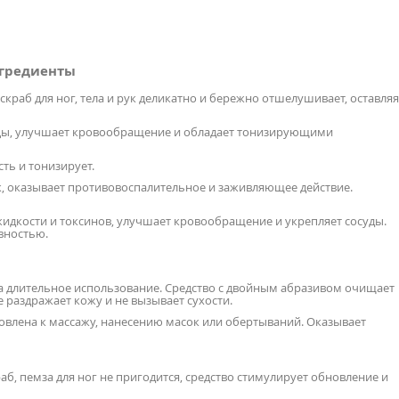
нгредиенты
 скраб для ног, тела и рук деликатно и бережно отшелушивает, оставляя
ицы, улучшает кровообращение и обладает тонизирующими
ть и тонизирует.
 оказывает противовоспалительное и заживляющее действие.
идкости и токсинов, улучшает кровообращение и укрепляет сосуды.
вностью.
а длительное использование. Средство с двойным абразивом очищает
 раздражает кожу и не вызывает сухости.
товлена к массажу, нанесению масок или обертываний. Оказывает
аб, пемза для ног не пригодится, средство стимулирует обновление и