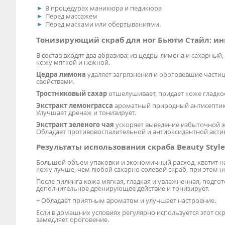
В процедурах маникюра и педикюра
Перед массажем
Перед масками или обертываниями.
Тонизирующий скраб для ног Бьюти Стайл: и
В состав входят два абразива: из цедры лимона и сахарный,
кожу мягкой и нежной.
Цедра лимона
удаляет загрязнения и ороговевшие част
свойствами.
Тростниковый сахар
отшелушивает, придает коже гладкос
Экстракт лемонграсса
ароматный природный антисептик,
Улучшает дренаж и тонизирует.
Экстракт зеленого чая
ускоряет выведение избыточной ж
Обладает противовоспалительной и антиоксидантной акти
Результаты использования скраба Beauty Style
Большой объем упаковки и экономичный расход, хватит н
кожу лучше, чем любой сахарно солевой скраб, при этом не
После пилинга кожа мягкая, гладкая и увлажненная, подго
дополнительное дренирующее действие и тонизирует.
+ Обладает приятным ароматом и улучшает настроение.
Если в домашних условиях регулярно используется этот скр
замедляет ороговение.