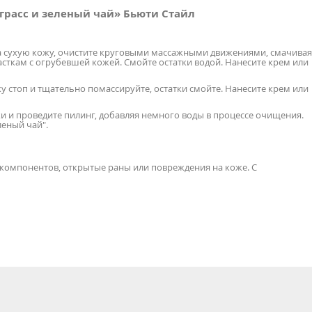
расс и зеленый чай» Бьюти Стайл
о на сухую кожу, очистите круговыми массажными движениями, смачивая
сткам с огрубевшей кожей. Смойте остатки водой. Нанесите крем или
ожу стоп и тщательно помассируйте, остатки смойте. Нанесите крем или
руки и проведите пилинг, добавляя немного воды в процессе очищения.
леный чай".
компонентов, открытые раны или повреждения на коже. С