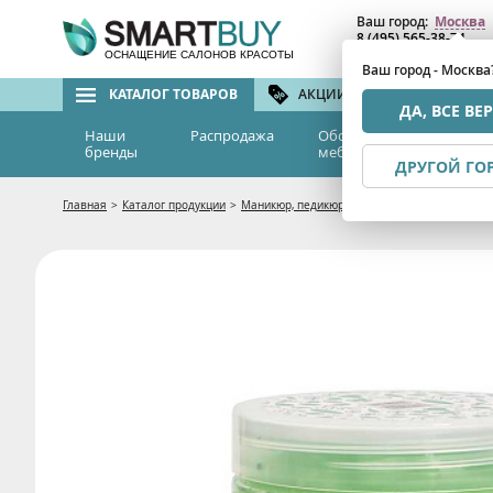
Ваш город:
Москва
8 (495) 565-38-74
8 (800) 775-82-76
(бе
ОСНАЩЕНИЕ САЛОНОВ КРАСОТЫ
Ваш город - Москва
КАТАЛОГ ТОВАРОВ
АКЦИИ И СКИДКИ
БРЕ
ДА, ВСЕ ВЕ
Наши
Распродажа
Оборудование и
Эс
бренды
мебель
м
ДРУГОЙ ГО
Главная
>
Каталог продукции
>
Маникюр, педикюр
>
Маски и Кремы для ног