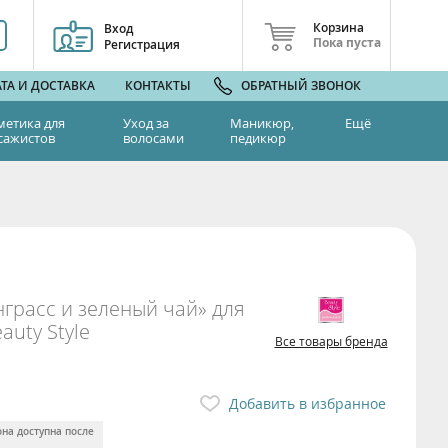
Корзина
Вход
Пока пуста
Регистрация
ТА И ДОСТАВКА
КОНТАКТЫ
ОБРАТНЫЙ ЗВОНОК
метика для
Уход за
Маникюр,
Ещё
сажистов
волосами
педикюр
грасс и зеленый чай» для
auty Style
Все товары бренда
Добавить в избранное
она доступна после