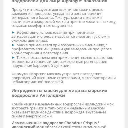
водорослей для лица Algologie: показания
Продукт используется для всех типов кожи с целью
замедления процессов увядания и восстановления
минерального баланса. Текстура маски с мелкими
частичками водорослей легко и приятно ложится на кожу,
создавая комфортные ощущения.
Эффективно использование при признаках
дегидратации и стресса, недостатке энергии, тусклом и
блеклом цвете лица.
Маска применяется при возрастных изменениях, с
профилактическими целями для замедления процессов
хроностарения и фотостарения.
Также показанием для применения являются: атония,
морщины и тонкие линии, замедленная регенерация
нарушение барьерной функции.
Формула «Морские мюсли» устраняет последствия
повреждений внешними стрессорами, метеофакторами и
неблагоприятной экологией.
Ингредиенты маски для лица из морских
водорослей Алголоджи
Комбинация измельченных водорослей ирландский мох,
экстракта гречихи и тапиоки с миндальным маслом
оказывает видимое действие, возрождая внутреннее
синие и энергию кожи.
Измельченные водоросли Chondrus Crispus /
ирландский мох
обладают свойством интенсивной