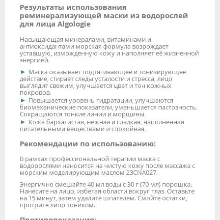
Результаты использования
реминерализующей маски из водорослей
для лица Algologie
Насыщающая минералами, витаминами и
антиоксидантами морская формула возрождает
уставшую, изможденную кожу и наполняет её жизненной
энергией.
Маска оказывает подтягивающее и тонизирующее
действие, стирает следы усталости и стресса, лицо
выглядит свежим, улучшается цвет и тон кожных
покровов.
Повышается уровень гидратации, улучшаются
биомеханические показатели, уменьшается пастозность.
Сокращаются тонкие линии и морщины.
Кожа бархатистая, нежная и гладкая, наполненная
питательными веществами и спокойная.
Рекомендации по использованию:
В рамках профессиональной терапии маска с
водорослями наносится на чистую кожу после массажа с
морским моделирующим маслом 23CNA027.
Энергично смешайте 40 мл воды с 30 г (70 мл) порошка.
Нанесите на лицо, избегая области вокруг глаз. Оставьте
на 15 минут, затем удалите шпателем. Смойте остатки,
протрите лицо тоником.
Противопоказания: