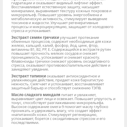
гидратации и оказывают видимый лифтинг-эффект.
Восстанавливает естественную защиту, насыщает
минералами, выравнивает текстуру кожных покровов и
микрорельеф. Повышает уровень энергообмена и
метаболическую активность, стимулирует выведение
токсинов и жидкости. Улучшает регенеративные
процессы и микроциркуляцию, защищает от холодового
стресса и успокаивает.
Экстракт семян гречихи
улучшает протекание
обменных процессов, содержит необходимые для кожи
железо, кальций, калий, фосфор, йод, цинк, фтор,
витамины В1, В2, PP, Е. Содержащийся в экстракте рутин
повышает прочность мелких сосудов и снижает
проницаемость, успокаивает и снимает красноту.
Флавоноиды гречихи снижают уровень оксидативного
стресса, оказывают противовоспалительное действие и
замедляют увядание.
Экстракт тапиоки
оказывает антиоксидантное и
увлажняющее действие, придает коже бархатистую
нежность. Смягчает и успокаивает, восстанавливает
защитный барьер и способствует снижению ТЭПВ.
Масло сладкого миндаля
питает и увлажняет,
выравнивает цвет лица и освежает. Повышает упругость и
тонус, способствует разглаживанию микрорельефа.
Высокое содержание омега-9 помогает маслу глубоко
проникать и удерживать влагу, что создает эффект
«напитанной» кожи. Стимулирует регенерацию,
успокаивает, борется с оксидативным стрессом и его
последствиями.