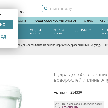
сплатный по РФ)
?
НДЫ
НОВОСТИ
ПОДДЕРЖКА КОСМЕТОЛОГОВ
О НАС
ОПЛА
РНО
тетическая
Уход за
Уход за
Депиляция
Кос
едицина
лицом
телом
мас
РОД
для тела
>
Пудра для обертывания на основе морских водорослей и глины Algologie, 5 кг.
Пудра для обертывания
водорослей и глины Algol
Артикул : 234330
Цена для салона доступна после
авторизации