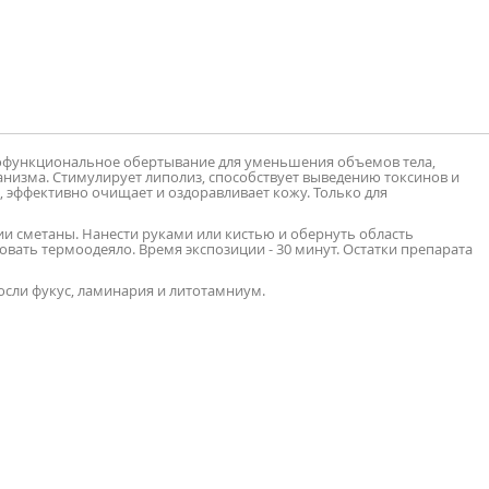
офункциональное обертывание для уменьшения объемов тела,
низма. Стимулирует липолиз, способствует выведению токсинов и
эффективно очищает и оздоравливает кожу. Только для
ии сметаны. Нанести руками или кистью и обернуть область
вать термоодеяло. Время экспозиции - 30 минут. Остатки препарата
осли фукус, ламинария и литотамниум.