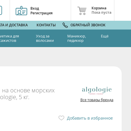
Корзина
Вход
Пока пуста
Регистрация
ТА И ДОСТАВКА
КОНТАКТЫ
ОБРАТНЫЙ ЗВОНОК
метика для
Уход за
Маникюр,
Ещё
сажистов
волосами
педикюр
 на основе морских
ogie, 5 кг.
Все товары бренда
Добавить в избранное