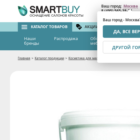
Ваш город:
Москва
8 (495) 565-38-74
8 (800) 775-82-76
(бе
ОСНАЩЕНИЕ САЛОНОВ КРАСОТЫ
Ваш город - Москва
КАТАЛОГ ТОВАРОВ
АКЦИИ И СКИДКИ
БРЕ
ДА, ВСЕ ВЕ
Наши
Распродажа
Оборудование и
Эс
бренды
мебель
м
ДРУГОЙ ГО
Главная
>
Каталог продукции
>
Косметика для массажистов
>
Обертывания 