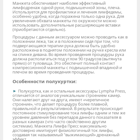
Манжета обеспечивает наиболее эффективный
лимфодренаж одной руки, подмышечной зоны, плеча.
Используется для профилактики и лечения лимфедемы,
особенно удобна, когда поражена только одна рука. Для
увеличения обхвата манжеты по окружности можно
использовать дополнительные расширяющие вставки
(приобретаются отдельно).
Процедуры с данным аксессуаром можно проводить как в
положении лежа, так и в положении сидя при том, что
подвергающаяся терапии рука должна быть удобно
расположена в поднятом положении на ручке кресла или
на спинке дивана. Во время проведения процедуры рука
должна располагаться под углом 90 градусов (вытянута
прямо) от туловища. Это обеспечит полный контакт
компрессионной манжеты с подмышечной впадиной и
плечом во время проведения процедуры.
Особенности полукуртки:
Полукуртка, как и остальные аксессуары Lympha Press,
отличается от аналогов уникальным строением камер.
Они налегают друг на друга, имеют «черепичное
строение», что делает процедуру более плавной,
правильной и результативной. В результате происходит
постоянное стимулирование тока лимфы одним и тем же
уровнем давления без перепадов данного показателя в
разных камерах (что часто свойственно другим
системам). Манжета Лимфа Пресс максимально
достоверно имитирует физиологичный ток лимфы,
создавая так называемый "выжимающий» дренажный
эффект.