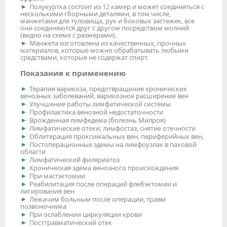
Полукуртка состоит из 12 камер и может соединяться с
несколькими сборными деталями, в том числе,
манжетами для туловища, рук и боковых застежек, все
они соединяются друг с другом посредством молний
(видно на схеме с размерами).
Манжета изготовлена из качественных, прочных
материалов, которые можно обрабатывать любыми
средствами, которые не содержат спирт.
Показания к применению
Терапия варикоза, предотвращение хронических
венозных заболеваний, варикозное расширение вен
Улучшение работы лимфатической системы
Профилактика венозной недостаточности
Врожденная лимфедема (болезнь Милроя)
Лимфатические отеки, лимфостаз, снятие отечности
Облитерация проксимальных вен, периферийных вен,
Постоперационные эдемы на лимфоузлах в паховой
области
Лимфатический филяриатоз
Хроническая эдема венозного происхождения
При мастэктомии
Реабилитация после операций флебэктомии и
лигирования вен
Лежачим больным после операции, травм
позвоночника
При ослаблении циркуляции крови
Посттравматический отек