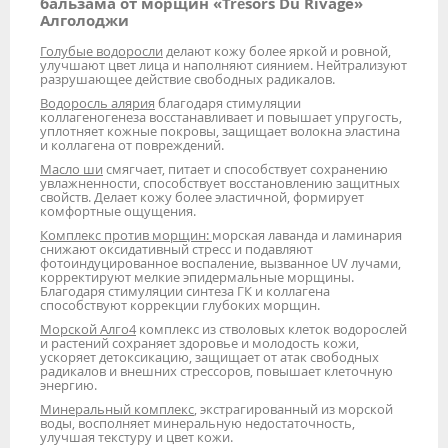
бальзама от морщин «Trésors Du Rivage»
Алголоджи
Голубые водоросли
делают кожу более яркой и ровной,
улучшают цвет лица и наполняют сиянием. Нейтрализуют
разрушающее действие свободных радикалов.
Водоросль алярия
благодаря стимуляции
коллагеногенеза восстанавливает и повышает упругость,
уплотняет кожные покровы, защищает волокна эластина
и коллагена от повреждений.
Масло ши
смягчает, питает и способствует сохранению
увлажненности, способствует восстановлению защитных
свойств. Делает кожу более эластичной, формирует
комфортные ощущения.
Комплекс против морщин:
морская лаванда и ламинария
снижают оксидативный стресс и подавляют
фотоиндуцированное воспаление, вызванное UV лучами,
корректируют мелкие эпидермальные морщины.
Благодаря стимуляции синтеза ГК и коллагена
способствуют коррекции глубоких морщин.
Морской Алго4
комплекс из стволовых клеток водорослей
и растений сохраняет здоровье и молодость кожи,
ускоряет детоксикацию, защищает от атак свободных
радикалов и внешних стрессоров, повышает клеточную
энергию.
Минеральный комплекс
, экстрагированный из морской
воды, восполняет минеральную недостаточность,
улучшая текстуру и цвет кожи.