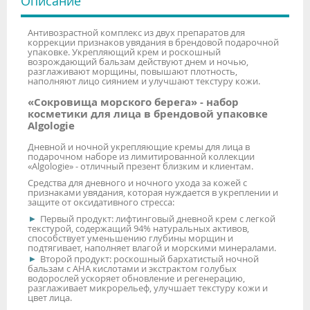
Описание
Антивозрастной комплекс из двух препаратов для
коррекции признаков увядания в брендовой подарочной
упаковке. Укрепляющий крем и роскошный
возрождающий бальзам действуют днем и ночью,
разглаживают морщины, повышают плотность,
наполняют лицо сиянием и улучшают текстуру кожи.
«Сокровища морского берега» - набор
косметики для лица в брендовой упаковке
Algologie
Дневной и ночной укрепляющие кремы для лица в
подарочном наборе из лимитированной коллекции
«Algologie» - отличный презент близким и клиентам.
Средства для дневного и ночного ухода за кожей с
признаками увядания, которая нуждается в укреплении и
защите от оксидативного стресса:
Первый продукт: лифтинговый дневной крем с легкой
текстурой, содержащий 94% натуральных активов,
способствует уменьшению глубины морщин и
подтягивает, наполняет влагой и морскими минералами.
Второй продукт: роскошный бархатистый ночной
бальзам с АНА кислотами и экстрактом голубых
водорослей ускоряет обновление и регенерацию,
разглаживает микрорельеф, улучшает текстуру кожи и
цвет лица.