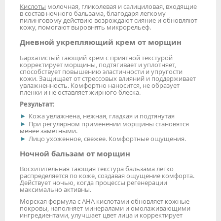
Кислоты
молочная, гликолевая и салициловая, входящие
в состав ночного бальзама, благодаря легкому
пилинговому действию возрождают сияние и обновляют
кожу, помогают выровнять микрорельеф.
Дневной укрепляющий крем от морщин
Бархатистый тающий крем с приятной текстурой
корректирует морщины, подтягивает и уплотняет,
способствует повышению эластичности и упругости
кожи. Защищает от стрессовых влияний и поддерживает
увлажненность. Комфортно наносится, не образует
пленки и не оставляет жирного блеска.
Результат:
Кожа увлажнена, нежная, гладкая и подтянутая
При регулярном применении морщины становятся
менее заметными.
Лицо ухоженное, свежее. Комфортные ощущения.
Ночной бальзам от морщин
Восхитительная тающая текстура бальзама легко
распределяется по коже, создавая ощущение комфорта.
Действует ночью, когда процессы регенерации
максимально активны.
Морская формула с АНА кислотами обновляет кожные
покровы, наполняет минералами и омолаживающими
ингредиентами, улучшает цвет лица и корректирует