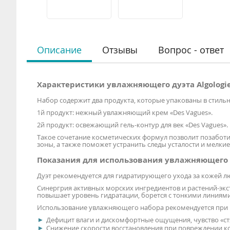
Описание
Отзывы
Вопрос - ответ
Характеристики увлажняющего дуэта Algologi
Набор содержит два продукта, которые упакованы в стильн
1й продукт: нежный увлажняющий крем «Des Vagues».
2й продукт: освежающий гель-контур для век «Des Vagues».
Такое сочетание косметических формул позволит позаботи
зоны, а также поможет устранить следы усталости и мелки
Показания для использования увлажняющего д
Дуэт рекомендуется для гидратирующего ухода за кожей лю
Синергрия активных морских ингредиентов и растений-эк
повышает уровень гидратации, борется с тонкими линиями
Использование увлажняющего набора рекомендуется при 
Дефицит влаги и дискомфортные ощущения, чувство «стя
Снижение скорости восстановления при повреждении к