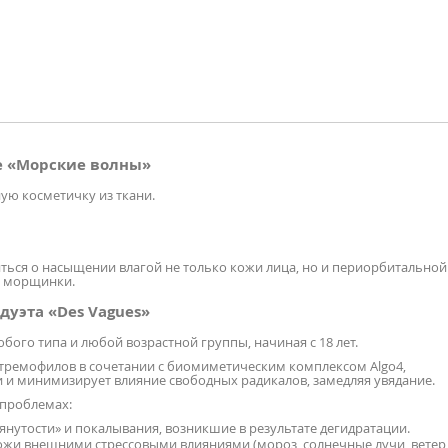
e «Морские волны»
ую косметичку из ткани.
ться о насыщении влагой не только кожи лица, но и периорбитальной
е морщинки.
уэта «Des Vagues»
бого типа и любой возрастной группы, начиная с 18 лет.
стремофилов в сочетании с биомиметическим комплексом Algo4,
 и минимизирует влияние свободных радикалов, замедляя увядание.
проблемах:
нутости» и покалывания, возникшие в результате дегидратации.
ожи внешними стрессовыми влияниями (мороз, солнечные лучи, ветер