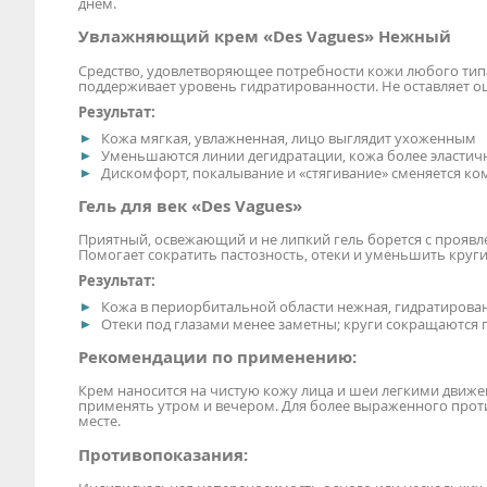
днем.
Увлажняющий крем «Des Vagues» Нежный
Средство, удовлетворяющее потребности кожи любого типа 
поддерживает уровень гидратированности. Не оставляет о
Результат:
Кожа мягкая, увлажненная, лицо выглядит ухоженным
Уменьшаются линии дегидратации, кожа более эластич
Дискомфорт, покалывание и «стягивание» сменяется 
Гель для век «Des Vagues»
Приятный, освежающий и не липкий гель борется с проявл
Помогает сократить пастозность, отеки и уменьшить круги
Результат:
Кожа в периорбитальной области нежная, гидратирован
Отеки под глазами менее заметны; круги сокращаются 
Рекомендации по применению:
Крем наносится на чистую кожу лица и шеи легкими движен
применять утром и вечером. Для более выраженного прот
месте.
Противопоказания: