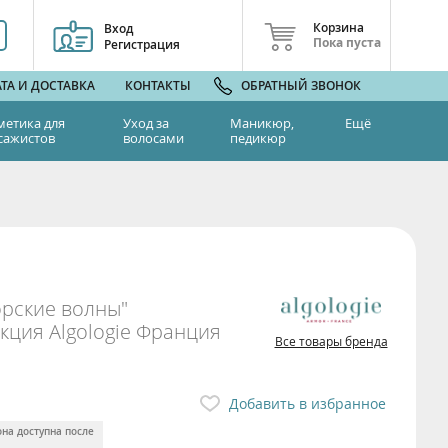
Корзина
Вход
Пока пуста
Регистрация
ТА И ДОСТАВКА
КОНТАКТЫ
ОБРАТНЫЙ ЗВОНОК
метика для
Уход за
Маникюр,
Ещё
сажистов
волосами
педикюр
рские волны"
ция Algologie Франция
Все товары бренда
Добавить в избранное
она доступна после