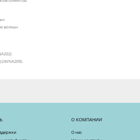
 компонентов.
ны»
ие волны»
NA202)
(24VNA209).
Ь
О КОМПАНИИ
ддержки
О нас