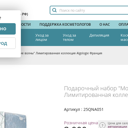
сплатный по РФ)
?
НДЫ
НОВОСТИ
ПОДДЕРЖКА КОСМЕТОЛОГОВ
О НАС
ОПЛА
РНО
тетическая
Уход за
Уход за
Депиляция
Кос
едицина
лицом
телом
мас
РОД
набор "Морские волны" Лимитированная коллекция Algologie Франция
Подарочный набор "Мо
Лимитированная коллек
Артикул : 25QNA051
Розничная цена
Цена для сал
авторизации