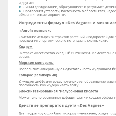
и другие)
Линии дегидратации, образующиеся в результате дефици
Проявления усталости, пастозность в области глаз, не
области и тонкие морщинки.
Ингредиенты формул «Des Vagues» и механиз
«Алго4» комплекс
Сочетание четырех экстрактов растений и водорослей для 
повышения энергетического потенциала клеток кожи.
Кодиум
Экстракт имеет состав, сходный с НУФ кожи. Моментально
время.
Морские минералы
Восполняют минеральную недостаточность и улучшают би
Солерос (саликорния)
Улучшает диффузию воды, потенцирует образование аквапо
способность кожи удерживать влагу.
Био-синтезированная гиалуроновая кислота
Моментально восполняет дефицит влаги и создает эффект 
Действие препаратов дуэта «Des Vagues»
Дуэт гидратирующих бьюти-формул увлажняет, создает ощу