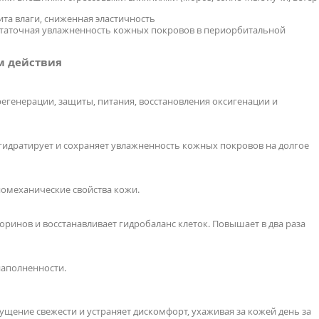
та влаги, сниженная эластичность
достаточная увлажненность кожных покровов в периорбитальной
м действия
регенерации, защиты, питания, восстановления оксигенации и
 гидратирует и сохраняет увлажненность кожных покровов на долгое
омеханические свойства кожи.
ринов и восстанавливает гидробаланс клеток. Повышает в два раза
наполненности.
щение свежести и устраняет дискомфорт, ухаживая за кожей день за