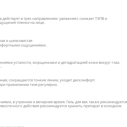
действует в трех направлениях: увлажняет, снижает ТЭПВ и
щущения пленки на лице.
ная и шелковистая
комфортными ощущениями.
ениями усталости, морщинками и дегидратацией кожи вокруг глаз.
.
ная, сокращаются тонкие линии, уходит дискомфорт.
при применении геля регулярно.
иями, в утреннее и вечернее время. Гель для век также рекомендуется
ивоотечного действия рекомендуется хранить препарат в холодном