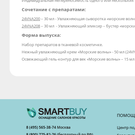
Индивидуальная непереносимость одного или нескольких
Сочетание с препаратами:
24VNA200
– 30 мл - Увлажняющая сыворотка «морские вол
24VNA208
– 30 мл - Увлажняющий эликсир – бустер «морск
Форма выпуска:
Набор препаратов в тканевой косметичке.
Нежный увлажняющий крем «Морские волны» - 50 мл (24V
Освежающий гель-контур для век «Морские волны» – 15 мл 
ПОМОЩ
8 (495) 565-38-74
Москва
Центр по
8 (800) 775-82-76
(бесплатный по РФ)