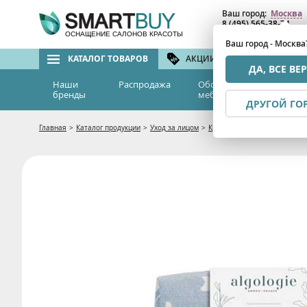
Ваш город:
Москва
8 (495) 565-38-74
8 (800) 775-82-76
(бе
ОСНАЩЕНИЕ САЛОНОВ КРАСОТЫ
Ваш город - Москва
КАТАЛОГ ТОВАРОВ
АКЦИИ И СКИДКИ
БРЕ
ДА, ВСЕ ВЕ
Наши
Распродажа
Оборудование и
Эс
бренды
мебель
м
ДРУГОЙ ГО
Главная
>
Каталог продукции
>
Уход за лицом
>
Кремы и гели
>
Подарочный 