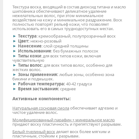
Текстура воска, входящий в состав диоксид титана и масло
шиповника обеспечивают деликатное удаление
нежелательных волос, при этом минимальное
воздействие на кожу и минимальное раздражение. Воск
полностью повторят рельеф кожи, что позволяет
использовать его в самых труднодоступных местах.
Текстура
: кремообразный, полупрозрачный воск
Цвет:
нежно-розовый
Нанесение
: слой средней толщины
Использование
: без бумажных полосок
Типы кожи
: для всех типов кожи, включая
чувствительную
Типы волос
: для всех типов волос, особенно для
жестких волос.
Зоны применения:
любые зоны, особенно зона
бикини и подмышек.
Рабочая температура:
40-42 градуса
Время застывания:
среднее
Активные компоненты:
Натуральная сосновая смола
обеспечивает адгезию и
чистое удаление волос.
Модифицированный парафин + минеральное масло
придают воску пластичность и препятствуют разрывам.
Белый пчелиный воск
делает воск более мягким и
пластичным, стойким к разрывам.