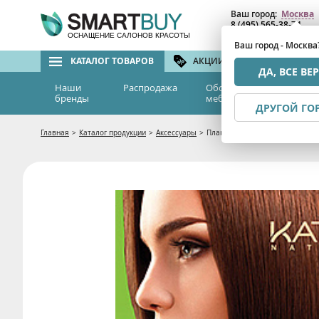
Ваш город:
Москва
8 (495) 565-38-74
8 (800) 775-82-76
(бе
ОСНАЩЕНИЕ САЛОНОВ КРАСОТЫ
Ваш город - Москва
КАТАЛОГ ТОВАРОВ
АКЦИИ И СКИДКИ
БРЕ
ДА, ВСЕ ВЕ
Наши
Распродажа
Оборудование и
Эс
бренды
мебель
м
ДРУГОЙ ГО
Главная
>
Каталог продукции
>
Аксессуары
>
Плакат MACADAMIA, Kativa