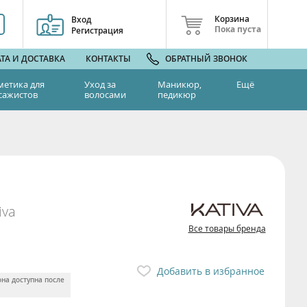
Корзина
Вход
Пока пуста
Регистрация
ТА И ДОСТАВКА
КОНТАКТЫ
ОБРАТНЫЙ ЗВОНОК
метика для
Уход за
Маникюр,
Ещё
сажистов
волосами
педикюр
iva
Все товары бренда
Добавить в избранное
она доступна после