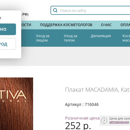
сплатный по РФ)
?
НДЫ
НОВОСТИ
ПОДДЕРЖКА КОСМЕТОЛОГОВ
О НАС
ОПЛА
РНО
тетическая
Уход за
Уход за
Депиляция
Кос
едицина
лицом
телом
мас
РОД
Плакат MACADAMIA, Kat
Артикул : 716046
Розничная цена
Цена для сал
252 р.
авторизации